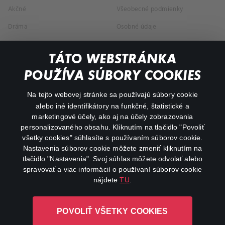
Akčné
Všeobecné podmienky
Dráma
Osobné údaje
Dokumentárne
TÁTO WEBSTRÁNKA
Animácie
POUŽÍVA SÚBORY COOKIES
FAQ
Na tejto webovej stránke sa používajú súbory cookie
alebo iné identifikátory na funkčné, štatistické a
Môj účet
marketingové účely, ako aj na účely zobrazovania
O aplikácii Canal+
personalizovaného obsahu. Kliknutím na tlačidlo "Povoliť
všetky cookies" súhlasíte s používaním súborov cookie.
Nastavenia súborov cookie môžete zmeniť kliknutím na
tlačidlo "Nastavenia". Svoj súhlas môžete odvolať alebo
spravovať a viac informácií o používaní súborov cookie
nájdete
TU
.
Canal+ Luxembourg S. à r.l. so sídlom Rue Albert Borschette 4,
POVOLIŤ VŠETKY COOKIES
L-1246 Luxembourg R.C.S. Luxembourg: B 87.905