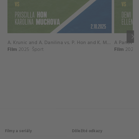
keyboard_arrow_right
A. Krunic and A. Danilina vs. P. Hon and K. Muchova Match Highlights - BEIJING_Capital Group Diamond ( October 02, 2025)
Film
2025
Šport
Film
2026
Filmy a seriály
Dôležité odkazy