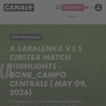
search
expand_more
person
SK
SLEDOVAŤ
Prehľad titulov
Apple TV
Moloch
Viac
expand_more
SPÄŤ NA PREHĽAD
A SABALENKA VS S
CIRSTEA MATCH
HIGHLIGHTS -
ROME_CAMPO
CENTRALE ( MAY 09,
2026)
A Sabalenka vs S Cirstea Match Highlights -