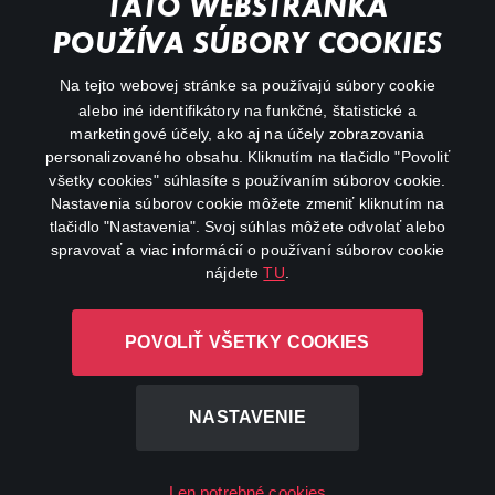
TÁTO WEBSTRÁNKA
Animácie
POUŽÍVA SÚBORY COOKIES
FAQ
Na tejto webovej stránke sa používajú súbory cookie
alebo iné identifikátory na funkčné, štatistické a
Môj účet
marketingové účely, ako aj na účely zobrazovania
O aplikácii Canal+
personalizovaného obsahu. Kliknutím na tlačidlo "Povoliť
všetky cookies" súhlasíte s používaním súborov cookie.
Nastavenia súborov cookie môžete zmeniť kliknutím na
tlačidlo "Nastavenia". Svoj súhlas môžete odvolať alebo
spravovať a viac informácií o používaní súborov cookie
nájdete
TU
.
Canal+ Luxembourg S. à r.l. so sídlom Rue Albert Borschette 4,
POVOLIŤ VŠETKY COOKIES
L-1246 Luxembourg R.C.S. Luxembourg: B 87.905
Všetky práva vyhradené
NASTAVENIE
©
2026
Len potrebné cookies