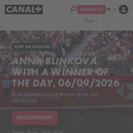
search
expand_more
person
SK
SLEDOVAŤ
Prehľad titulov
Apple TV
Moloch
Viac
expand_more
SPÄŤ NA PREHĽAD
ANNA BLINKOVA
WITH A WINNER OF
THE DAY, 06/09/2026
Anna Blinkova with a Winner of the Day,
06/09/2026.
REGISTROVAŤ
Žáner:
Šport
Rok: 2026