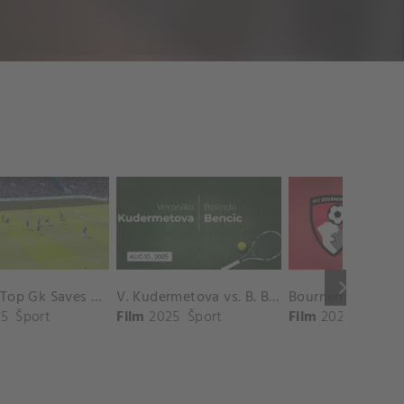
keyboard_arrow_right
Chelsea Top Gk Saves vs. Crystal Palace
V. Kudermetova vs. B. Bencic Match Highlights - CINCINNATI_Champions Court ( August 10, 2025)
5
Šport
Film
2025
Šport
Film
2025
Šport