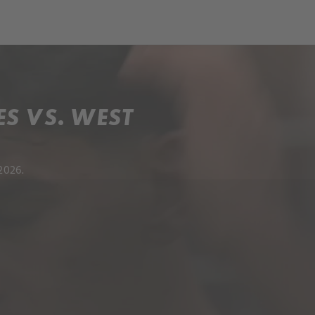
och
Dcéra národa
S VS. WEST
2026.