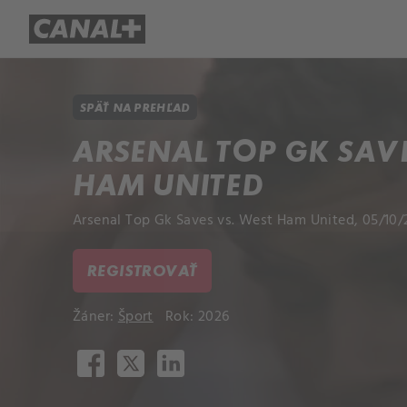
Prehľad titulov
Apple TV
Mol
SPÄŤ NA PREHĽAD
ARSENAL TOP GK SAVE
HAM UNITED
Arsenal Top Gk Saves vs. West Ham United, 05/10/
REGISTROVAŤ
Žáner:
Šport
Rok: 2026