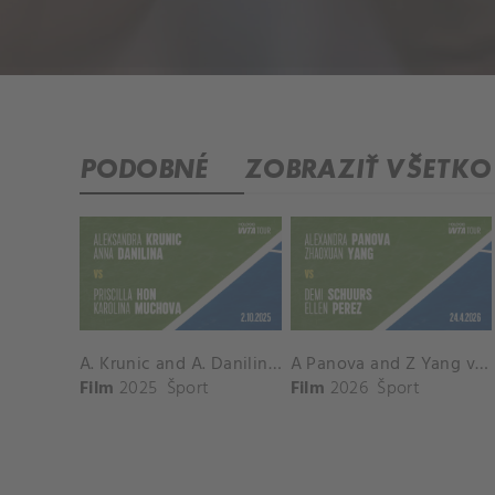
PODOBNÉ
ZOBRAZIŤ VŠETKO
A. Krunic and A. Danilina vs. P. Hon and K. Muchova Match Highlights - BEIJING_Capital Group Diamond ( October 02, 2025)
A Panova and Z Yang vs D Schuurs and E Perez Match Highlights - MADRID_Court 8 ( April 24, 2026)
Film
2025
Šport
Film
2026
Šport