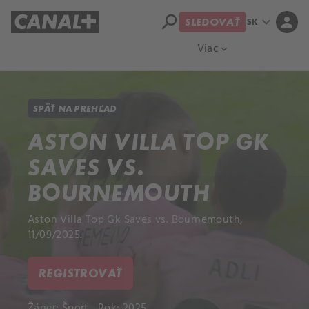
search
expand_more
person
SK
SLEDOVAŤ
Prehľad titulov
Apple TV
Moloch
Viac
expand_more
SPÄŤ NA PREHĽAD
ASTON VILLA TOP GK
SAVES VS.
BOURNEMOUTH
Aston Villa Top Gk Saves vs. Bournemouth,
11/09/2025.
REGISTROVAŤ
Žáner:
Šport
Rok: 2025