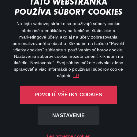
TÁTO WEBSTRÁNKA
Animácie
POUŽÍVA SÚBORY COOKIES
FAQ
Na tejto webovej stránke sa používajú súbory cookie
alebo iné identifikátory na funkčné, štatistické a
Môj účet
marketingové účely, ako aj na účely zobrazovania
O aplikácii Canal+
personalizovaného obsahu. Kliknutím na tlačidlo "Povoliť
všetky cookies" súhlasíte s používaním súborov cookie.
Nastavenia súborov cookie môžete zmeniť kliknutím na
tlačidlo "Nastavenia". Svoj súhlas môžete odvolať alebo
spravovať a viac informácií o používaní súborov cookie
nájdete
TU
.
Canal+ Luxembourg S. à r.l. so sídlom Rue Albert Borschette 4,
POVOLIŤ VŠETKY COOKIES
L-1246 Luxembourg R.C.S. Luxembourg: B 87.905
Všetky práva vyhradené
NASTAVENIE
©
2026
Len potrebné cookies