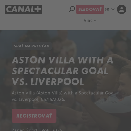
search
expand_more
person
SK
SLEDOVAŤ
Prehľad titulov
Apple TV
Moloch
Viac
expand_more
SPÄŤ NA PREHĽAD
ASTON VILLA WITH A
SPECTACULAR GOAL
VS. LIVERPOOL
Aston Villa (Aston Villa) with a Spectacular Goal
vs. Liverpool, 05/15/2026.
REGISTROVAŤ
Žáner:
Šport
Rok: 2026