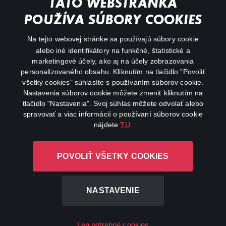
TÁTO WEBSTRÁNKA
Animácie
POUŽÍVA SÚBORY COOKIES
FAQ
Na tejto webovej stránke sa používajú súbory cookie
alebo iné identifikátory na funkčné, štatistické a
Môj účet
marketingové účely, ako aj na účely zobrazovania
O aplikácii Canal+
personalizovaného obsahu. Kliknutím na tlačidlo "Povoliť
všetky cookies" súhlasíte s používaním súborov cookie.
Nastavenia súborov cookie môžete zmeniť kliknutím na
tlačidlo "Nastavenia". Svoj súhlas môžete odvolať alebo
spravovať a viac informácií o používaní súborov cookie
nájdete
TU
.
Canal+ Luxembourg S. à r.l. so sídlom Rue Albert Borschette 4,
POVOLIŤ VŠETKY COOKIES
L-1246 Luxembourg R.C.S. Luxembourg: B 87.905
Všetky práva vyhradené
NASTAVENIE
©
2026
Len potrebné cookies