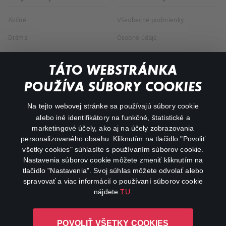
Akčné
Všeobecné podmienky
Dráma
Osobné údaje
Dokumentárne
TÁTO WEBSTRÁNKA
Animácie
POUŽÍVA SÚBORY COOKIES
FAQ
Na tejto webovej stránke sa používajú súbory cookie
alebo iné identifikátory na funkčné, štatistické a
Môj účet
marketingové účely, ako aj na účely zobrazovania
O aplikácii Canal+
personalizovaného obsahu. Kliknutím na tlačidlo "Povoliť
všetky cookies" súhlasíte s používaním súborov cookie.
Nastavenia súborov cookie môžete zmeniť kliknutím na
tlačidlo "Nastavenia". Svoj súhlas môžete odvolať alebo
spravovať a viac informácií o používaní súborov cookie
nájdete
TU
.
Canal+ Luxembourg S. à r.l. so sídlom Rue Albert Borschette 4,
POVOLIŤ VŠETKY COOKIES