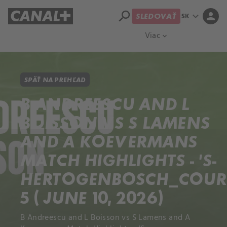
search
expand_more
person
SK
SLEDOVAŤ
Prehľad titulov
Apple TV
Moloch
Viac
expand_more
SPÄŤ NA PREHĽAD
B ANDREESCU AND L
BOISSON VS S LAMENS
AND A KOEVERMANS
MATCH HIGHLIGHTS - 'S-
HERTOGENBOSCH_COUR
5 ( JUNE 10, 2026)
B Andreescu and L Boisson vs S Lamens and A