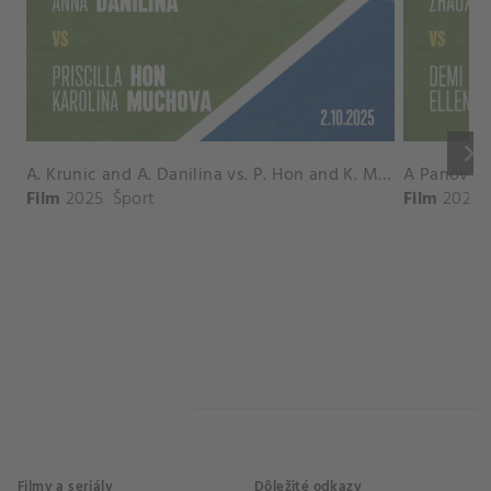
keyboard_arrow_right
A. Krunic and A. Danilina vs. P. Hon and K. Muchova Match Highlights - BEIJING_Capital Group Diamond ( October 02, 2025)
Film
2025
Šport
Film
2026
Filmy a seriály
Dôležité odkazy