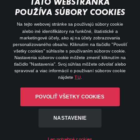
TÁTO WEBSTRÁNKA
Animácie
POUŽÍVA SÚBORY COOKIES
FAQ
Na tejto webovej stránke sa používajú súbory cookie
alebo iné identifikátory na funkčné, štatistické a
Môj účet
marketingové účely, ako aj na účely zobrazovania
O aplikácii Canal+
personalizovaného obsahu. Kliknutím na tlačidlo "Povoliť
všetky cookies" súhlasíte s používaním súborov cookie.
Nastavenia súborov cookie môžete zmeniť kliknutím na
tlačidlo "Nastavenia". Svoj súhlas môžete odvolať alebo
spravovať a viac informácií o používaní súborov cookie
nájdete
TU
.
Canal+ Luxembourg S. à r.l. so sídlom Rue Albert Borschette 4,
POVOLIŤ VŠETKY COOKIES
L-1246 Luxembourg R.C.S. Luxembourg: B 87.905
Všetky práva vyhradené
NASTAVENIE
©
2026
Len potrebné cookies