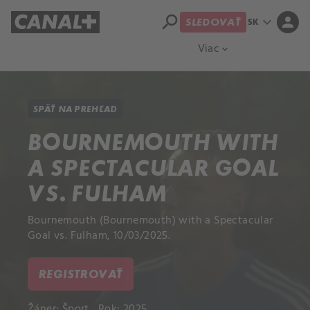
search
expand_more
person
SK
SLEDOVAŤ
Prehľad titulov
Apple TV
Moloch
Viac
expand_more
SPÄŤ NA PREHĽAD
BOURNEMOUTH WITH
A SPECTACULAR GOAL
VS. FULHAM
Bournemouth (Bournemouth) with a Spectacular
Goal vs. Fulham, 10/03/2025.
REGISTROVAŤ
Žáner:
Šport
Rok: 2025