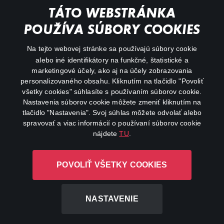
Animácie
TÁTO WEBSTRÁNKA
POUŽÍVA SÚBORY COOKIES
FAQ
Na tejto webovej stránke sa používajú súbory cookie
Môj účet
alebo iné identifikátory na funkčné, štatistické a
marketingové účely, ako aj na účely zobrazovania
O aplikácii Canal+
personalizovaného obsahu. Kliknutím na tlačidlo "Povoliť
všetky cookies" súhlasíte s používaním súborov cookie.
Nastavenia súborov cookie môžete zmeniť kliknutím na
tlačidlo "Nastavenia". Svoj súhlas môžete odvolať alebo
spravovať a viac informácií o používaní súborov cookie
nájdete
TU
.
Canal+ Luxembourg S. à r.l. so sídlom Rue Albert Borschette 4,
POVOLIŤ VŠETKY COOKIES
L-1246 Luxembourg R.C.S. Luxembourg: B 87.905
Všetky práva vyhradené
NASTAVENIE
©
2026