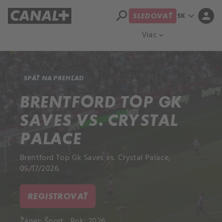
search
expand_more
person
SK
SLEDOVAŤ
Prehľad titulov
Apple TV
Moloch
Viac
expand_more
SPÄŤ NA PREHĽAD
BRENTFORD TOP GK
SAVES VS. CRYSTAL
PALACE
Brentford Top Gk Saves vs. Crystal Palace,
05/17/2026.
REGISTROVAŤ
Žáner:
Šport
Rok: 2026