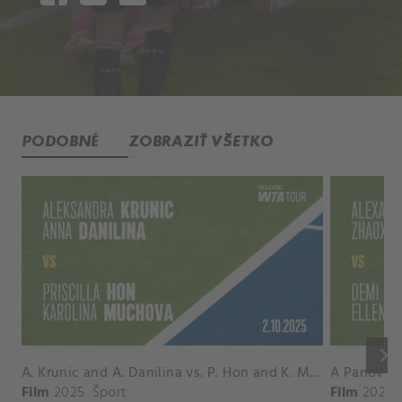
PODOBNÉ
ZOBRAZIŤ VŠETKO
keyboard_arrow_right
A. Krunic and A. Danilina vs. P. Hon and K. Muchova Match Highlights - BEIJING_Capital Group Diamond ( October 02, 2025)
Film
2025
Šport
Film
2026