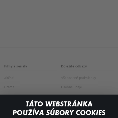
Filmy a seriály
Dôležité odkazy
Akčné
Všeobecné podmienky
Dráma
Osobné údaje
Dokumentárne
TÁTO WEBSTRÁNKA
Animácie
POUŽÍVA SÚBORY COOKIES