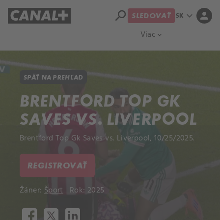
search
expand_more
person
SK
SLEDOVAŤ
Prehľad titulov
Apple TV
Moloch
Viac
expand_more
SPÄŤ NA PREHĽAD
BRENTFORD TOP GK
SAVES VS. LIVERPOOL
Brentford Top Gk Saves vs. Liverpool, 10/25/2025.
REGISTROVAŤ
Žáner:
Šport
Rok: 2025