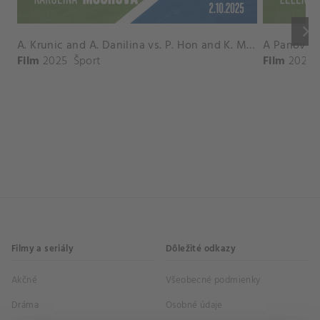
keyboard_arrow_right
A. Krunic and A. Danilina vs. P. Hon and K. Muchova Match Highlights - BEIJING_Capital Group Diamond ( October 02, 2025)
Film
2025
Šport
Film
2026
Filmy a seriály
Dôležité odkazy
Akčné
Všeobecné podmienky
Dráma
Osobné údaje