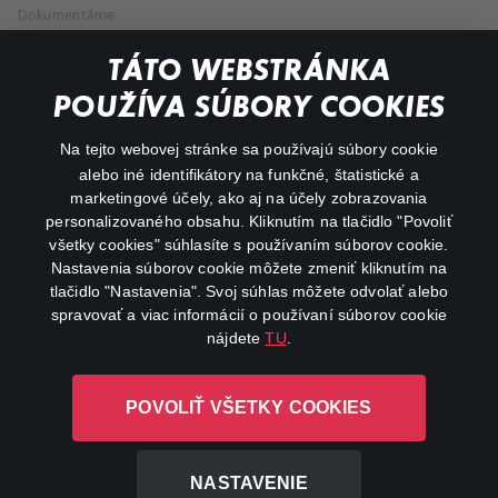
Dokumentárne
Animácie
TÁTO WEBSTRÁNKA
POUŽÍVA SÚBORY COOKIES
FAQ
Na tejto webovej stránke sa používajú súbory cookie
Môj účet
alebo iné identifikátory na funkčné, štatistické a
marketingové účely, ako aj na účely zobrazovania
O aplikácii Canal+
personalizovaného obsahu. Kliknutím na tlačidlo "Povoliť
všetky cookies" súhlasíte s používaním súborov cookie.
Nastavenia súborov cookie môžete zmeniť kliknutím na
tlačidlo "Nastavenia". Svoj súhlas môžete odvolať alebo
spravovať a viac informácií o používaní súborov cookie
nájdete
TU
.
Canal+ Luxembourg S. à r.l. so sídlom Rue Albert Borschette 4,
POVOLIŤ VŠETKY COOKIES
L-1246 Luxembourg R.C.S. Luxembourg: B 87.905
Všetky práva vyhradené
NASTAVENIE
©
2026