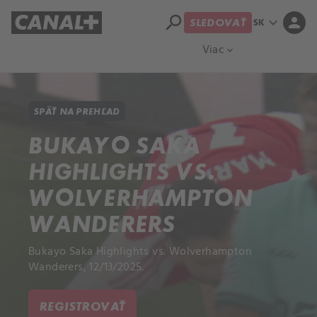
search
expand_more
person
SK
SLEDOVAŤ
Prehľad titulov
Apple TV
Moloch
Viac
expand_more
SPÄŤ NA PREHĽAD
BUKAYO SAKA
HIGHLIGHTS VS.
WOLVERHAMPTON
WANDERERS
Bukayo Saka Highlights vs. Wolverhampton
Wanderers, 12/13/2025.
REGISTROVAŤ