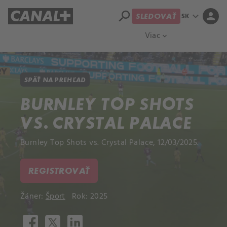
search
expand_more
person
SK
SLEDOVAŤ
Prehľad titulov
Apple TV
Moloch
Viac
expand_more
SPÄŤ NA PREHĽAD
BURNLEY TOP SHOTS
VS. CRYSTAL PALACE
Burnley Top Shots vs. Crystal Palace, 12/03/2025.
REGISTROVAŤ
Žáner:
Šport
Rok: 2025