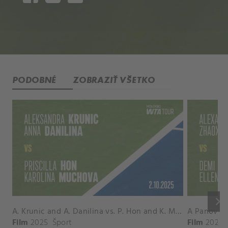
PODOBNÉ
ZOBRAZIŤ VŠETKO
keyboard_arrow_right
A. Krunic and A. Danilina vs. P. Hon and K. Muchova Match Highlights - BEIJING_Capital Group Diamond ( October 02, 2025)
Film
2025
Šport
Film
2026