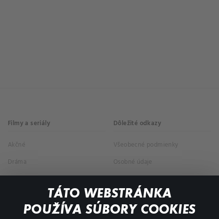
Filmy a seriály
Dôležité odkazy
Akčné
Všeobecné podmienky
Dráma
Osobné údaje
Dokumentárne
TÁTO WEBSTRÁNKA
Animácie
POUŽÍVA SÚBORY COOKIES