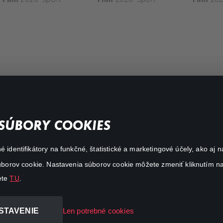
FAQ
SÚBORY COOKIES
Môj účet
é identifikátory na funkčné, štatistické a marketingové účely, ako a
O aplikácii Canal+
 súborov cookie. Nastavenia súborov cookie môžete zmeniť kliknutím na
ete
TU
.
STAVENIE
Len potrebné cookies