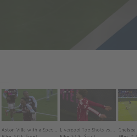
Aston Villa with a Spectacular Goal vs. Nottingham Forest
Liverpool Top Shots vs. Fulham
Film
2026
Šport
Film
2026
Šport
Film
202