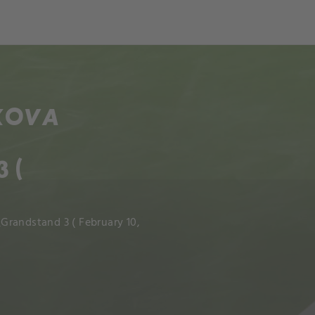
och
Dcéra národa
AKOVA
 (
Grandstand 3 ( February 10,