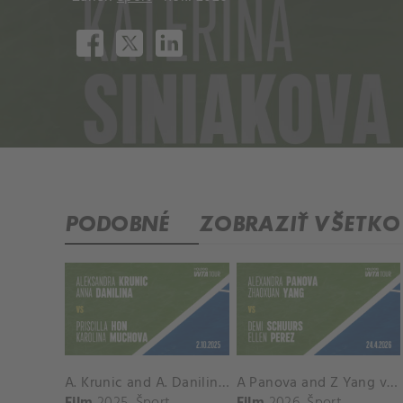
PODOBNÉ
ZOBRAZIŤ VŠETKO
A. Krunic and A. Danilina vs. P. Hon and K. Muchova Match Highlights - BEIJING_Capital Group Diamond ( October 02, 2025)
A Panova and Z Yang vs D Schuurs and E Perez Match Highlights - MADRID_Court 8 ( April 24, 2026)
Film
2025
Šport
Film
2026
Šport