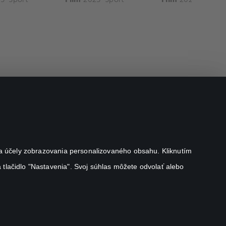
j na účely zobrazovania personalizovaného obsahu. Kliknutím
 tlačidlo "Nastavenia". Svoj súhlas môžete odvolať alebo
Canal+ Luxembourg S. à r.l. so sídlom Rue Albert Borschette 4,
L-1246 Luxembourg R.C.S. Luxembourg: B 87.905
Všetky práva vyhradené
©
2026