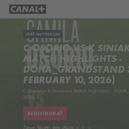
Prehľad titulov
Apple TV
Mol
SPÄŤ NA PREHĽAD
C OSORIO VS K SINI
MATCH HIGHLIGHTS -
DOHA_GRANDSTAND 3
FEBRUARY 10, 2026)
C Osorio vs K Siniakova Match Highlights - DOHA_
2026).
REGISTROVAŤ
Žáner:
Šport
Rok: 2026