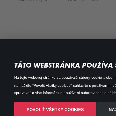
Filmy a seriály
Dôležité odkazy
TÁTO WEBSTRÁNKA POUŽÍVA 
Akčné
Všeobecné podmienky
Na tejto webovej stránke sa používajú súbory cookie alebo in
Dráma
Osobné údaje
na tlačidlo "Povoliť všetky cookies" súhlasíte s používaním
Dokumentárne
spravovať a viac informácií o používaní súborov cookie nájd
Animácie
POVOLIŤ VŠETKY COOKIES
NA