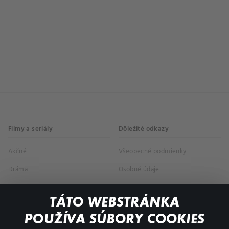
Filmy a seriály
Dôležité odkazy
Akčné
Všeobecné podmienky
Dráma
Osobné údaje
Dokumentárne
TÁTO WEBSTRÁNKA
Animácie
POUŽÍVA SÚBORY COOKIES