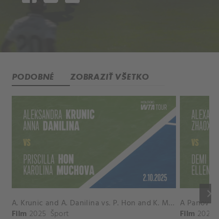
PODOBNÉ
ZOBRAZIŤ VŠETKO
keyboard_arrow_right
A. Krunic and A. Danilina vs. P. Hon and K. Muchova Match Highlights - BEIJING_Capital Group Diamond ( October 02, 2025)
Film
2025
Šport
Film
2026