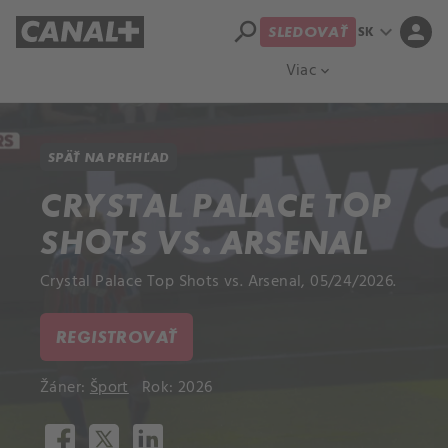
search
expand_more
person
SK
SLEDOVAŤ
Prehľad titulov
Apple TV
Moloch
Viac
expand_more
SPÄŤ NA PREHĽAD
CRYSTAL PALACE TOP
SHOTS VS. ARSENAL
Crystal Palace Top Shots vs. Arsenal, 05/24/2026.
REGISTROVAŤ
Žáner:
Šport
Rok: 2026