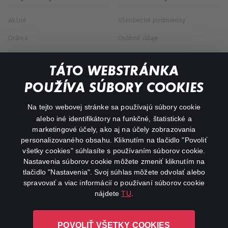
Akčné
Všeobecné podmienky
Dráma
Osobné údaje
Dokumentárne
TÁTO WEBSTRÁNKA
Animácie
POUŽÍVA SÚBORY COOKIES
FAQ
Na tejto webovej stránke sa používajú súbory cookie
alebo iné identifikátory na funkčné, štatistické a
Môj účet
marketingové účely, ako aj na účely zobrazovania
O aplikácii Canal+
personalizovaného obsahu. Kliknutím na tlačidlo "Povoliť
všetky cookies" súhlasíte s používaním súborov cookie.
Nastavenia súborov cookie môžete zmeniť kliknutím na
tlačidlo "Nastavenia". Svoj súhlas môžete odvolať alebo
spravovať a viac informácií o používaní súborov cookie
nájdete
TU
.
Canal+ Luxembourg S. à r.l. so sídlom Rue Albert Borschette 4,
POVOLIŤ VŠETKY COOKIES