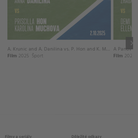
keyboard_arrow_right
A. Krunic and A. Danilina vs. P. Hon and K. Muchova Match Highlights - BEIJING_Capital Group Diamond ( October 02, 2025)
Film
2025
Šport
Film
2026
Filmy a seriály
Dôležité odkazy