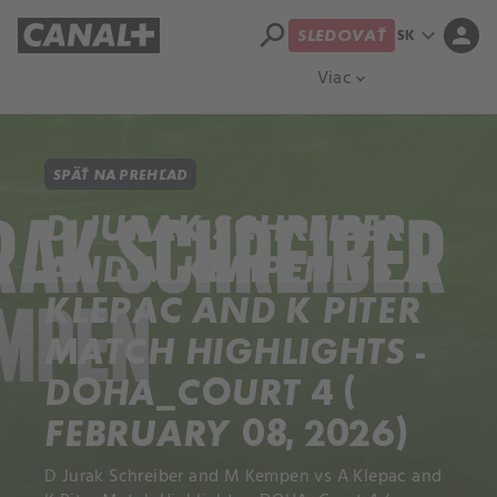
search
expand_more
person
SK
SLEDOVAŤ
Prehľad titulov
Apple TV
Moloch
Viac
expand_more
SPÄŤ NA PREHĽAD
D JURAK SCHREIBER
AND M KEMPEN VS A
KLEPAC AND K PITER
MATCH HIGHLIGHTS -
DOHA_COURT 4 (
FEBRUARY 08, 2026)
D Jurak Schreiber and M Kempen vs A Klepac and