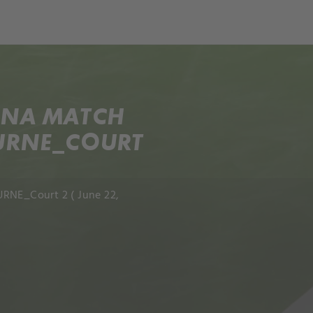
och
Dcéra národa
NINA MATCH
OURNE_COURT
URNE_Court 2 ( June 22,