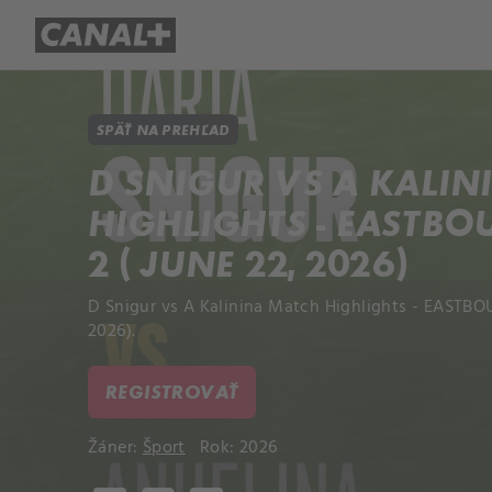
Prehľad titulov
Apple TV
Mol
SPÄŤ NA PREHĽAD
D SNIGUR VS A KALI
HIGHLIGHTS - EASTB
2 ( JUNE 22, 2026)
D Snigur vs A Kalinina Match Highlights - EASTBO
2026).
REGISTROVAŤ
Žáner:
Šport
Rok: 2026