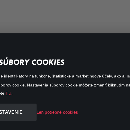
FAQ
SÚBORY COOKIES
Môj účet
é identifikátory na funkčné, štatistické a marketingové účely, ako a
O aplikácii Canal+
 súborov cookie. Nastavenia súborov cookie môžete zmeniť kliknutím na
ete
TU
.
STAVENIE
Len potrebné cookies