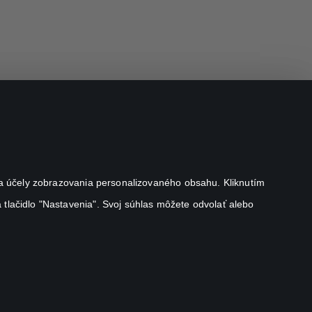
j na účely zobrazovania personalizovaného obsahu. Kliknutím
 tlačidlo "Nastavenia". Svoj súhlas môžete odvolať alebo
Canal+ Luxembourg S. à r.l. so sídlom Rue Albert Borschette 4,
L-1246 Luxembourg R.C.S. Luxembourg: B 87.905
Všetky práva vyhradené
©
2026