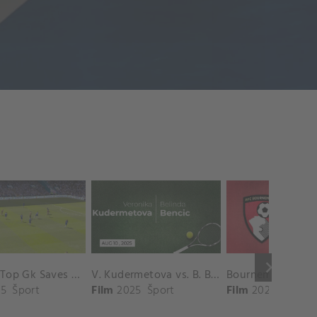
keyboard_arrow_right
Chelsea Top Gk Saves vs. Crystal Palace
V. Kudermetova vs. B. Bencic Match Highlights - CINCINNATI_Champions Court ( August 10, 2025)
5
Šport
Film
2025
Šport
Film
2025
Šport