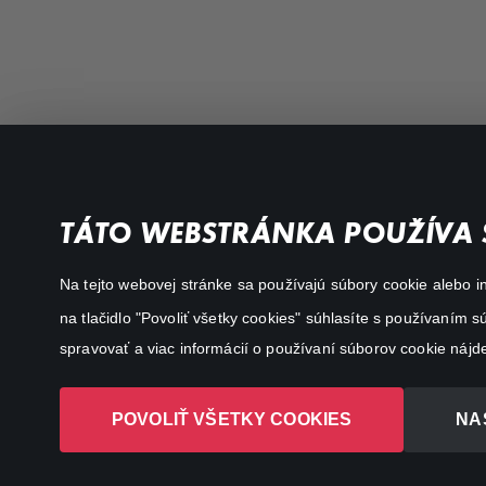
Filmy a seriály
Dôležité odkazy
TÁTO WEBSTRÁNKA POUŽÍVA 
Akčné
Všeobecné podmienky
Na tejto webovej stránke sa používajú súbory cookie alebo in
Dráma
Osobné údaje
na tlačidlo "Povoliť všetky cookies" súhlasíte s používaním
Dokumentárne
spravovať a viac informácií o používaní súborov cookie nájd
Animácie
POVOLIŤ VŠETKY COOKIES
NA