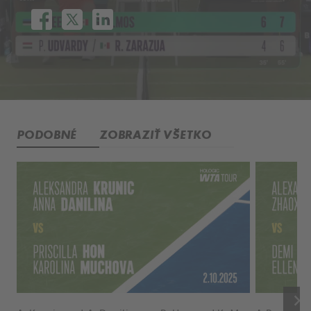
PODOBNÉ
ZOBRAZIŤ VŠETKO
keyboard_arrow_right