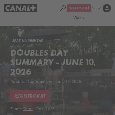
search
expand_more
person
SK
SLEDOVAŤ
Prehľad titulov
Apple TV
Moloch
Viac
expand_more
SPÄŤ NA PREHĽAD
DOUBLES DAY
SUMMARY - JUNE 10,
2026
Doubles Day Summary - June 10, 2026.
REGISTROVAŤ
Žáner:
Šport
Rok: 2026