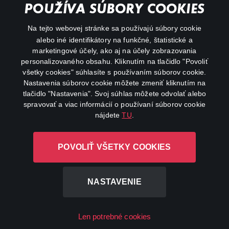
POUŽÍVA SÚBORY COOKIES
FAQ
Na tejto webovej stránke sa používajú súbory cookie
alebo iné identifikátory na funkčné, štatistické a
Môj účet
marketingové účely, ako aj na účely zobrazovania
O aplikácii Canal+
personalizovaného obsahu. Kliknutím na tlačidlo "Povoliť
všetky cookies" súhlasíte s používaním súborov cookie.
Nastavenia súborov cookie môžete zmeniť kliknutím na
tlačidlo "Nastavenia". Svoj súhlas môžete odvolať alebo
spravovať a viac informácií o používaní súborov cookie
nájdete
TU
.
Canal+ Luxembourg S. à r.l. so sídlom Rue Albert Borschette 4,
POVOLIŤ VŠETKY COOKIES
L-1246 Luxembourg R.C.S. Luxembourg: B 87.905
Všetky práva vyhradené
NASTAVENIE
©
2026
Len potrebné cookies