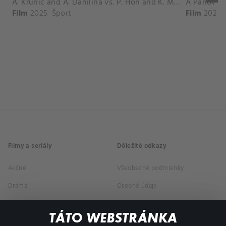
A. Krunic and A. Danilina vs. P. Hon and K. Muchova Match Highlights - BEIJING_Capital Group Diamond ( October 02, 2025)
Film
2025
Šport
Film
2026
Filmy a seriály
Dôležité odkazy
Akčné
Všeobecné podmienky
Dráma
Osobné údaje
Dokumentárne
TÁTO WEBSTRÁNKA
Animácie