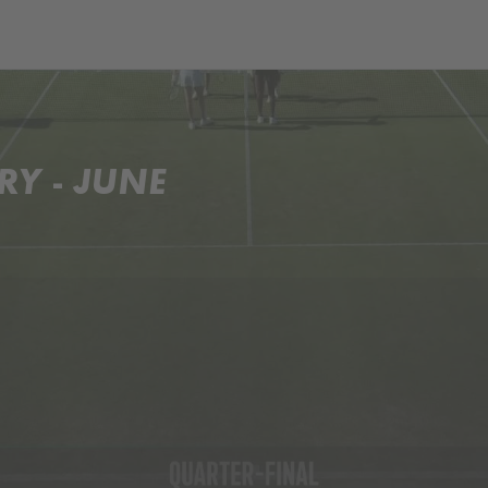
och
Dcéra národa
Y - JUNE