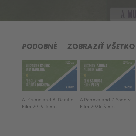
PODOBNÉ
ZOBRAZIŤ VŠETKO
A. Krunic and A. Danilina vs. P. Hon and K. Muchova Match Highlights - BEIJING_Capital Group Diamond ( October 02, 2025)
A Panova and Z Yang vs D Schuurs and E Perez Match Highlights - MADRID_Court 8 ( April 24, 2026)
Film
2025
Šport
Film
2026
Šport