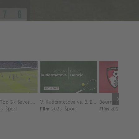
keyboard_arrow_right
Chelsea Top Gk Saves vs. Crystal Palace
V. Kudermetova vs. B. Bencic Match Highlights - CINCINNATI_Champions Court ( August 10, 2025)
5
Šport
Film
2025
Šport
Film
2025
Šport