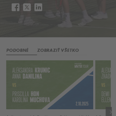
PODOBNÉ
ZOBRAZIŤ VŠETKO
keyboard_arrow_right