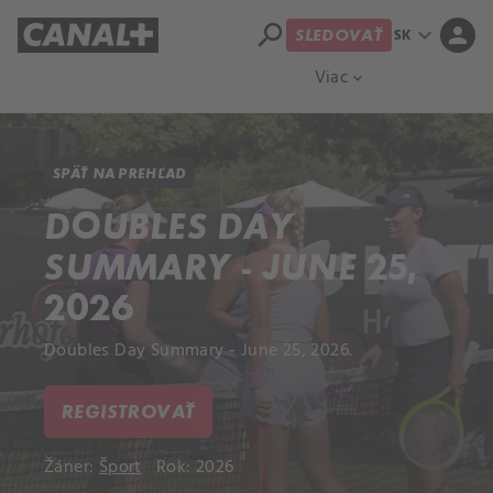
search
expand_more
person
SK
SLEDOVAŤ
Prehľad titulov
Apple TV
Moloch
Viac
expand_more
SPÄŤ NA PREHĽAD
DOUBLES DAY
SUMMARY - JUNE 25,
2026
Doubles Day Summary - June 25, 2026.
REGISTROVAŤ
Žáner:
Šport
Rok: 2026