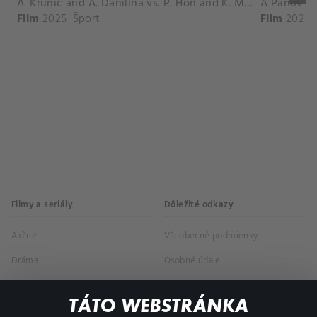
A. Krunic and A. Danilina vs. P. Hon and K. Muchova Match Highlights - BEIJING_Capital Group Diamond ( October 02, 2025)
Film
2025
Šport
Film
2026
Filmy a seriály
Dôležité odkazy
Akčné
Všeobecné podmienky
Dráma
Osobné údaje
Dokumentárne
TÁTO WEBSTRÁNKA
Animácie