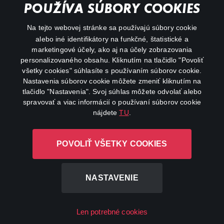
POUŽÍVA SÚBORY COOKIES
FAQ
Na tejto webovej stránke sa používajú súbory cookie
alebo iné identifikátory na funkčné, štatistické a
Môj účet
marketingové účely, ako aj na účely zobrazovania
O aplikácii Canal+
personalizovaného obsahu. Kliknutím na tlačidlo "Povoliť
všetky cookies" súhlasíte s používaním súborov cookie.
Nastavenia súborov cookie môžete zmeniť kliknutím na
tlačidlo "Nastavenia". Svoj súhlas môžete odvolať alebo
spravovať a viac informácií o používaní súborov cookie
nájdete
TU
.
Canal+ Luxembourg S. à r.l. so sídlom Rue Albert Borschette 4,
POVOLIŤ VŠETKY COOKIES
L-1246 Luxembourg R.C.S. Luxembourg: B 87.905
Všetky práva vyhradené
NASTAVENIE
©
2026
Len potrebné cookies