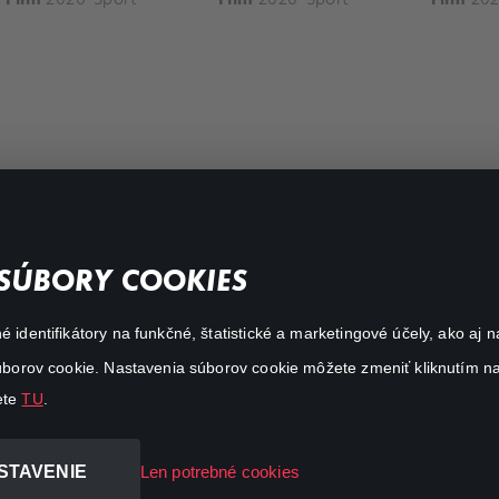
FAQ
SÚBORY COOKIES
Môj účet
é identifikátory na funkčné, štatistické a marketingové účely, ako a
O aplikácii Canal+
 súborov cookie. Nastavenia súborov cookie môžete zmeniť kliknutím na
ete
TU
.
STAVENIE
Len potrebné cookies