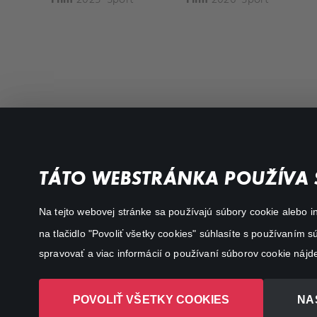
Filmy a seriály
Dôležité odkazy
TÁTO WEBSTRÁNKA POUŽÍVA 
Akčné
Všeobecné podmienky
Na tejto webovej stránke sa používajú súbory cookie alebo in
Dráma
Osobné údaje
na tlačidlo "Povoliť všetky cookies" súhlasíte s používaním
Dokumentárne
spravovať a viac informácií o používaní súborov cookie nájd
Animácie
POVOLIŤ VŠETKY COOKIES
NA