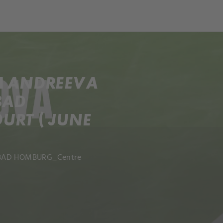
och
Dcéra národa
M ANDREEVA
BAD
RT ( JUNE
- BAD HOMBURG_Centre