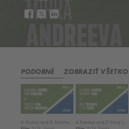
PODOBNÉ
ZOBRAZIŤ VŠETKO
A. Krunic and A. Danilina vs. P. Hon and K. Muchova Match Highlights - BEIJING_Capital Group Diamond ( October 02, 2025)
A Panova and Z Yang vs D Schuurs and E Perez Match Highlights - MADRID_Court 8 ( April 24, 2026)
Film
2025
Šport
Film
2026
Šport