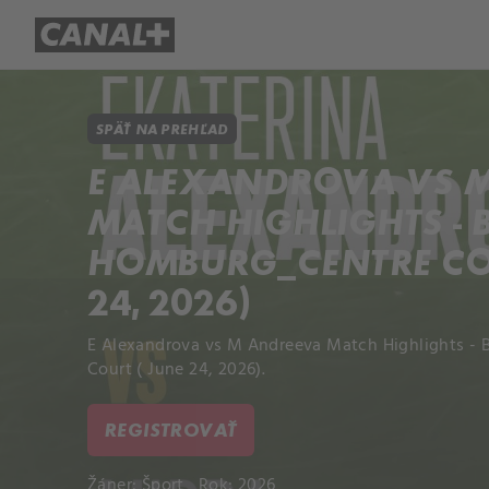
Prehľad titulov
Apple TV
Mol
SPÄŤ NA PREHĽAD
E ALEXANDROVA VS 
MATCH HIGHLIGHTS - 
HOMBURG_CENTRE COU
24, 2026)
E Alexandrova vs M Andreeva Match Highlights 
Court ( June 24, 2026).
REGISTROVAŤ
Žáner:
Šport
Rok: 2026