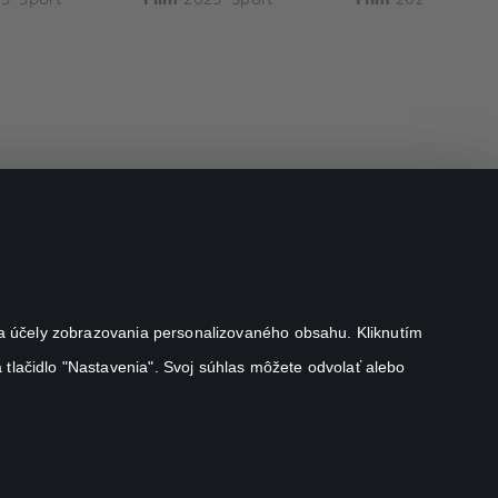
j na účely zobrazovania personalizovaného obsahu. Kliknutím
 tlačidlo "Nastavenia". Svoj súhlas môžete odvolať alebo
Canal+ Luxembourg S. à r.l. so sídlom Rue Albert Borschette 4,
L-1246 Luxembourg R.C.S. Luxembourg: B 87.905
Všetky práva vyhradené
©
2026