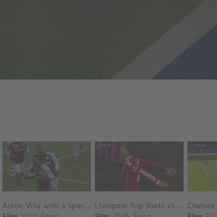
Aston Villa with a Spectacular Goal vs. Nottingham Forest
Liverpool Top Shots vs. Fulham
Film
2026
Šport
Film
2026
Šport
Film
202