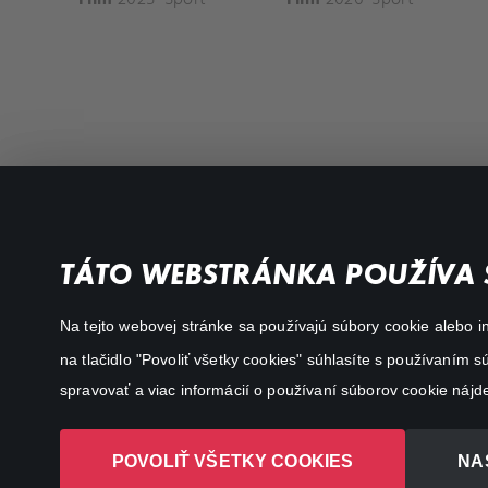
Filmy a seriály
Dôležité odkazy
TÁTO WEBSTRÁNKA POUŽÍVA 
Akčné
Všeobecné podmienky
Na tejto webovej stránke sa používajú súbory cookie alebo in
Dráma
Osobné údaje
na tlačidlo "Povoliť všetky cookies" súhlasíte s používaním
Dokumentárne
spravovať a viac informácií o používaní súborov cookie nájd
Animácie
POVOLIŤ VŠETKY COOKIES
NA