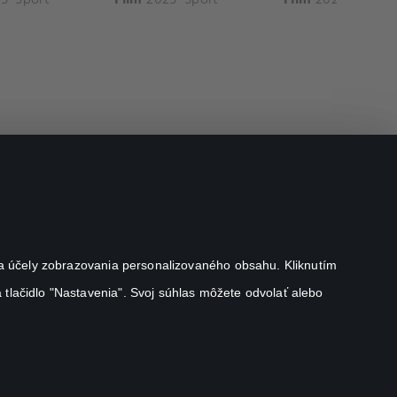
j na účely zobrazovania personalizovaného obsahu. Kliknutím
 tlačidlo "Nastavenia". Svoj súhlas môžete odvolať alebo
Canal+ Luxembourg S. à r.l. so sídlom Rue Albert Borschette 4,
L-1246 Luxembourg R.C.S. Luxembourg: B 87.905
Všetky práva vyhradené
©
2026