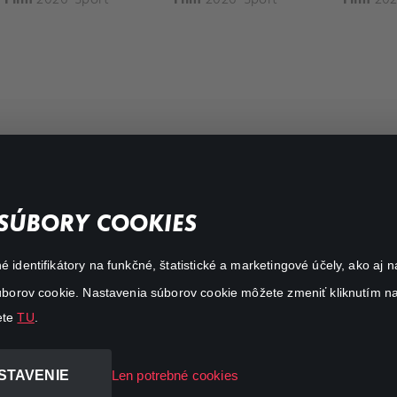
FAQ
SÚBORY COOKIES
Môj účet
é identifikátory na funkčné, štatistické a marketingové účely, ako a
O aplikácii Canal+
 súborov cookie. Nastavenia súborov cookie môžete zmeniť kliknutím na
ete
TU
.
STAVENIE
Len potrebné cookies