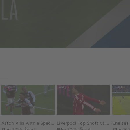
Aston Villa with a Spectacular Goal vs. Nottingham Forest
Liverpool Top Shots vs. Fulham
Film
2026
Šport
Film
2026
Šport
Film
202