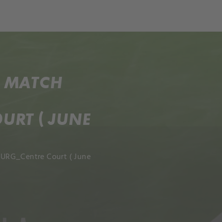
och
Dcéra národa
E MATCH
RT ( JUNE
BURG_Centre Court ( June