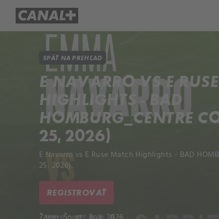
Prehľad titulov
Apple TV
Mol
SPÄŤ NA PREHĽAD
E NAVARRO VS E RUS
HIGHLIGHTS - BAD
HOMBURG_CENTRE COU
25, 2026)
E Navarro vs E Ruse Match Highlights - BAD HOM
25, 2026).
REGISTROVAŤ
Žáner:
Šport
Rok: 2026