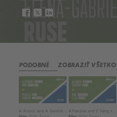
PODOBNÉ
ZOBRAZIŤ VŠETKO
A. Krunic and A. Danilina vs. P. Hon and K. Muchova Match Highlights - BEIJING_Capital Group Diamond ( October 02, 2025)
A Panova and Z Yang vs D Schuurs and E Perez Match Highlights - MADRID_Court 8 ( April 24, 2026)
Film
2025
Šport
Film
2026
Šport