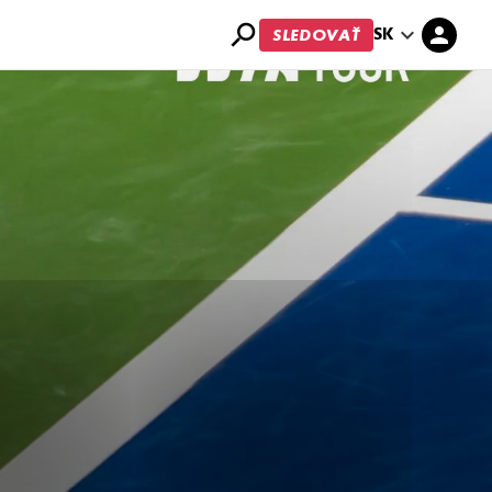
search
SK
expand_more
person
SLEDOVAŤ