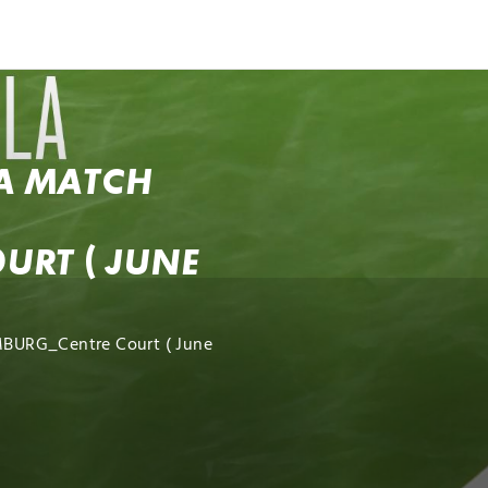
och
Dcéra národa
A MATCH
RT ( JUNE
MBURG_Centre Court ( June