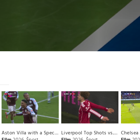
Aston Villa with a Spectacular Goal vs. Nottingham Forest
Liverpool Top Shots vs. Fulham
Film
2026
Šport
Film
2026
Šport
Film
202