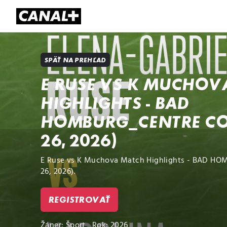
Prehľad titulov
Apple TV
Mol
SPÄŤ NA PREHĽAD
E RUSE VS K MUCHOV
HIGHLIGHTS - BAD
HOMBURG_CENTRE COU
26, 2026)
E Ruse vs K Muchova Match Highlights - BAD HO
26, 2026).
REGISTROVAŤ
Žáner:
Šport
Rok: 2026