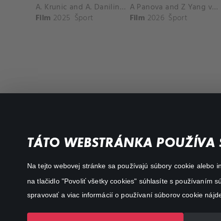
A. Krunic and A. Danilina vs. P. Hon and K. Muchova Match Highlights - BEIJING_Capital Group Diamond ( October 02, 2025)
A Panova and Z Yang vs D Schuurs and E Perez Match Highlights - MADRID_Court 8 ( April 24, 2026)
Film
2025
Šport
Film
2026
Šport
Filmy a seriály
Dôležité odkazy
TÁTO WEBSTRÁNKA POUŽÍVA 
Akčné
Všeobecné podmienky
Na tejto webovej stránke sa používajú súbory cookie alebo in
Dráma
Osobné údaje
na tlačidlo "Povoliť všetky cookies" súhlasíte s používaním
Dokumentárne
spravovať a viac informácií o používaní súborov cookie nájd
Animácie