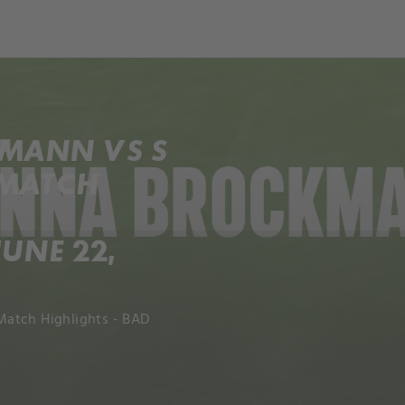
och
Dcéra národa
KMANN VS S
 MATCH
UNE 22,
Match Highlights - BAD