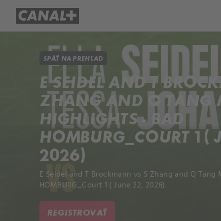
Prehľad titulov
Apple TV
Mol
SPÄŤ NA PREHĽAD
E SEIDEL AND T BROC
ZHANG AND Q TANG
HIGHLIGHTS - BAD
HOMBURG_COURT 1 ( J
2026)
E Seidel and T Brockmann vs S Zhang and Q Tang 
HOMBURG_Court 1 ( June 22, 2026).
REGISTROVAŤ