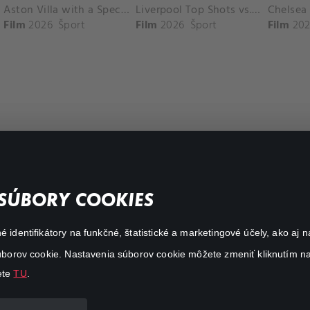
Aston Villa with a Spectacular Goal vs. Nottingham Forest
Liverpool Top Shots vs. Fulham
Film
2026
Šport
Film
2026
Šport
Film
202
FAQ
SÚBORY COOKIES
Môj účet
é identifikátory na funkčné, štatistické a marketingové účely, ako a
O aplikácii Canal+
 súborov cookie. Nastavenia súborov cookie môžete zmeniť kliknutím na
ete
TU
.