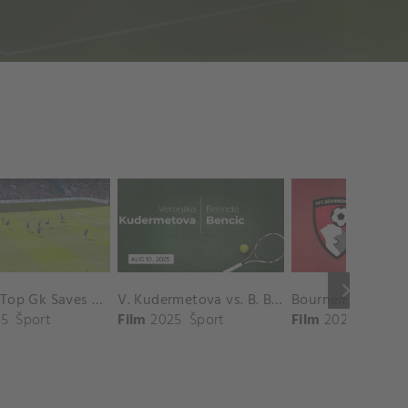
keyboard_arrow_right
Chelsea Top Gk Saves vs. Crystal Palace
V. Kudermetova vs. B. Bencic Match Highlights - CINCINNATI_Champions Court ( August 10, 2025)
5
Šport
Film
2025
Šport
Film
2025
Šport