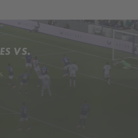
och
Dcéra národa
ES VS.
5.