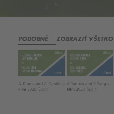
PODOBNÉ
ZOBRAZIŤ VŠETKO
A. Krunic and A. Danilina vs. P. Hon and K. Muchova Match Highlights - BEIJING_Capital Group Diamond ( October 02, 2025)
A Panova and Z Yang vs D Schuurs and E Perez Match Highlights - MADRID_Court 8 ( April 24, 2026)
Film
2025
Šport
Film
2026
Šport