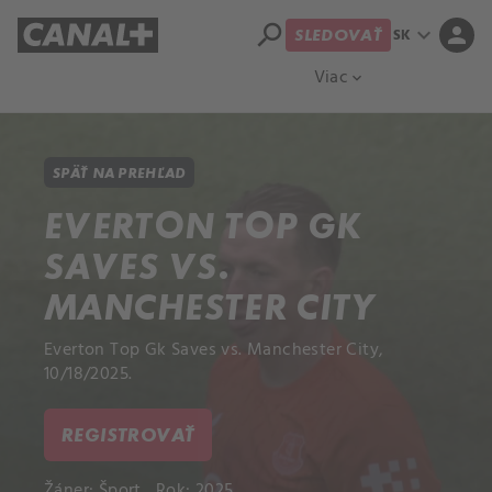
search
expand_more
person
SK
SLEDOVAŤ
Prehľad titulov
Apple TV
Moloch
Viac
expand_more
SPÄŤ NA PREHĽAD
EVERTON TOP GK
SAVES VS.
MANCHESTER CITY
Everton Top Gk Saves vs. Manchester City,
10/18/2025.
REGISTROVAŤ
Žáner:
Šport
Rok: 2025