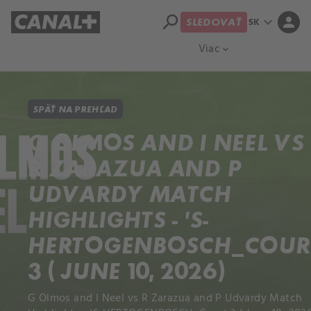
search
expand_more
person
SK
SLEDOVAŤ
Prehľad titulov
Apple TV
Moloch
Viac
expand_more
SPÄŤ NA PREHĽAD
G OLMOS AND I NEEL VS
R ZARAZUA AND P
UDVARDY MATCH
HIGHLIGHTS - 'S-
HERTOGENBOSCH_COUR
3 ( JUNE 10, 2026)
G Olmos and I Neel vs R Zarazua and P Udvardy Match