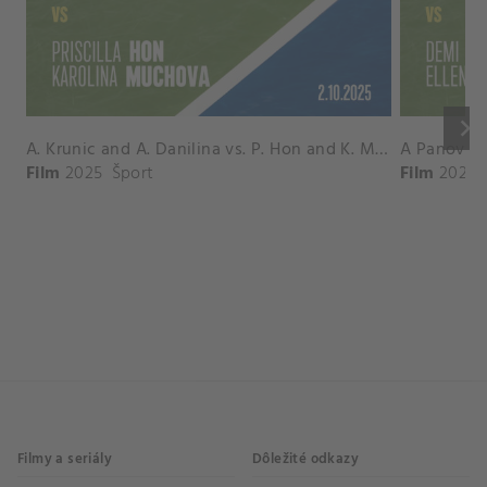
keyboard_arrow_right
A. Krunic and A. Danilina vs. P. Hon and K. Muchova Match Highlights - BEIJING_Capital Group Diamond ( October 02, 2025)
Film
2025
Šport
Film
2026
Filmy a seriály
Dôležité odkazy