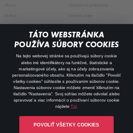
Akčné
Všeobecné podmienky
Dráma
Osobné údaje
Dokumentárne
TÁTO WEBSTRÁNKA
Animácie
POUŽÍVA SÚBORY COOKIES
FAQ
Na tejto webovej stránke sa používajú súbory cookie
alebo iné identifikátory na funkčné, štatistické a
Môj účet
marketingové účely, ako aj na účely zobrazovania
O aplikácii Canal+
personalizovaného obsahu. Kliknutím na tlačidlo "Povoliť
všetky cookies" súhlasíte s používaním súborov cookie.
Nastavenia súborov cookie môžete zmeniť kliknutím na
tlačidlo "Nastavenia". Svoj súhlas môžete odvolať alebo
spravovať a viac informácií o používaní súborov cookie
nájdete
TU
.
Canal+ Luxembourg S. à r.l. so sídlom Rue Albert Borschette 4,
POVOLIŤ VŠETKY COOKIES
L-1246 Luxembourg R.C.S. Luxembourg: B 87.905