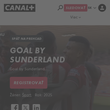
search
expand_more
person
SK
SLEDOVAŤ
Prehľad titulov
Apple TV
Moloch
Viac
expand_more
SPÄŤ NA PREHĽAD
GOAL BY
SUNDERLAND
Goal by Sunderland.
REGISTROVAŤ
Žáner:
Šport
Rok: 2025