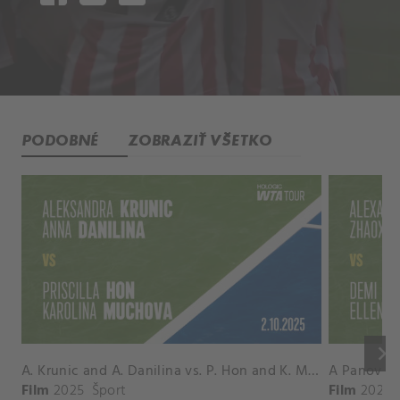
PODOBNÉ
ZOBRAZIŤ VŠETKO
keyboard_arrow_right
A. Krunic and A. Danilina vs. P. Hon and K. Muchova Match Highlights - BEIJING_Capital Group Diamond ( October 02, 2025)
Film
2025
Šport
Film
2026