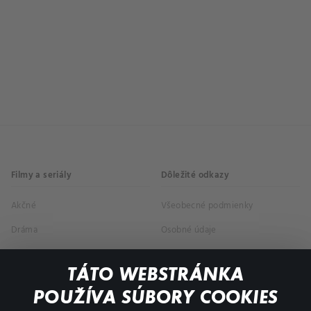
Filmy a seriály
Dôležité odkazy
Akčné
Všeobecné podmienky
Dráma
Osobné údaje
Dokumentárne
TÁTO WEBSTRÁNKA
Animácie
POUŽÍVA SÚBORY COOKIES