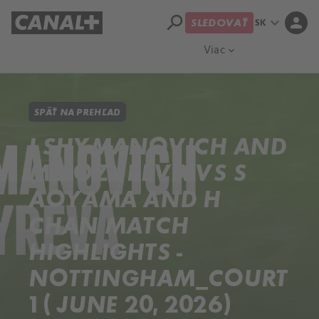
search
expand_more
person
SK
SLEDOVAŤ
Prehľad titulov
Apple TV
Moloch
Viac
expand_more
SPÄŤ NA PREHĽAD
I SHYMANOVICH AND
M KOZYREVA VS S
AOYAMA AND H
CHAN MATCH
HIGHLIGHTS -
NOTTINGHAM_COURT
1 ( JUNE 20, 2026)