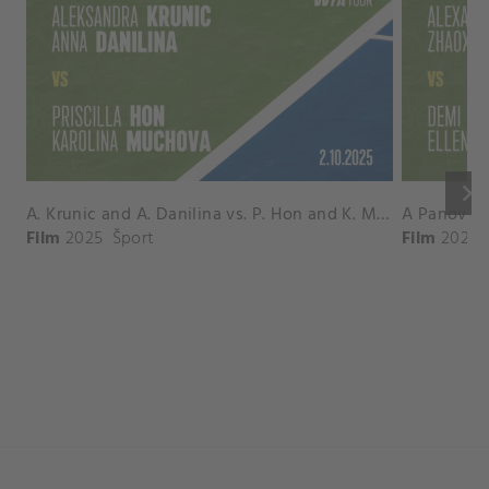
keyboard_arrow_right
A. Krunic and A. Danilina vs. P. Hon and K. Muchova Match Highlights - BEIJING_Capital Group Diamond ( October 02, 2025)
Film
2025
Šport
Film
2026