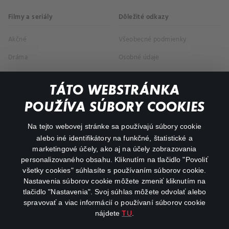
Filmy a seriály
Dôležité odkazy
Akčné
Všeobecné podmienky
Dráma
Osobné údaje
Dokumentárne
TÁTO WEBSTRÁNKA
Animácie
POUŽÍVA SÚBORY COOKIES
FAQ
Na tejto webovej stránke sa používajú súbory cookie
alebo iné identifikátory na funkčné, štatistické a
Môj účet
marketingové účely, ako aj na účely zobrazovania
O aplikácii Canal+
personalizovaného obsahu. Kliknutím na tlačidlo "Povoliť
všetky cookies" súhlasíte s používaním súborov cookie.
Nastavenia súborov cookie môžete zmeniť kliknutím na
tlačidlo "Nastavenia". Svoj súhlas môžete odvolať alebo
spravovať a viac informácií o používaní súborov cookie
nájdete
TU
.