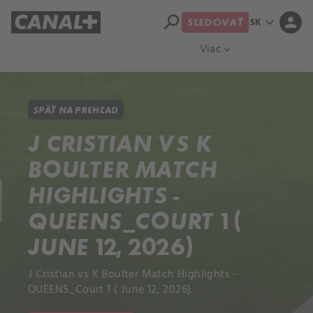
search
expand_more
person
SK
SLEDOVAŤ
Prehľad titulov
Apple TV
Moloch
Viac
expand_more
SPÄŤ NA PREHĽAD
J CRISTIAN VS K
BOULTER MATCH
HIGHLIGHTS -
QUEENS_COURT 1 (
JUNE 12, 2026)
J Cristian vs K Boulter Match Highlights -
QUEENS_Court 1 ( June 12, 2026).