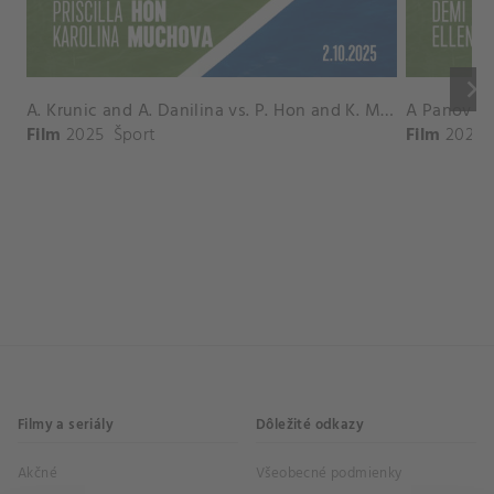
keyboard_arrow_right
A. Krunic and A. Danilina vs. P. Hon and K. Muchova Match Highlights - BEIJING_Capital Group Diamond ( October 02, 2025)
Film
2025
Šport
Film
2026
Filmy a seriály
Dôležité odkazy
Akčné
Všeobecné podmienky