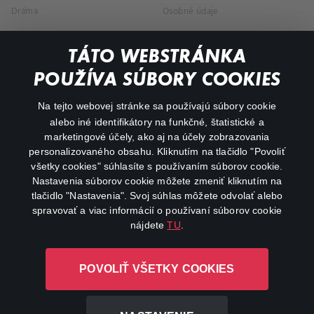
Dráma
Osobné údaje
Dokumentárne
TÁTO WEBSTRÁNKA
Animácie
POUŽÍVA SÚBORY COOKIES
FAQ
Na tejto webovej stránke sa používajú súbory cookie
alebo iné identifikátory na funkčné, štatistické a
Môj účet
marketingové účely, ako aj na účely zobrazovania
O aplikácii Canal+
personalizovaného obsahu. Kliknutím na tlačidlo "Povoliť
všetky cookies" súhlasíte s používaním súborov cookie.
Nastavenia súborov cookie môžete zmeniť kliknutím na
tlačidlo "Nastavenia". Svoj súhlas môžete odvolať alebo
spravovať a viac informácií o používaní súborov cookie
nájdete
TU
.
Canal+ Luxembourg S. à r.l. so sídlom Rue Albert Borschette 4,
POVOLIŤ VŠETKY COOKIES
L-1246 Luxembourg R.C.S. Luxembourg: B 87.905
Všetky práva vyhradené