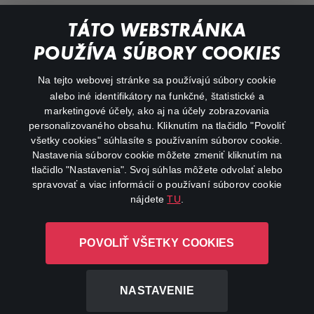
Dokumentárne
TÁTO WEBSTRÁNKA
Animácie
POUŽÍVA SÚBORY COOKIES
FAQ
Na tejto webovej stránke sa používajú súbory cookie
alebo iné identifikátory na funkčné, štatistické a
Môj účet
marketingové účely, ako aj na účely zobrazovania
O aplikácii Canal+
personalizovaného obsahu. Kliknutím na tlačidlo "Povoliť
všetky cookies" súhlasíte s používaním súborov cookie.
Nastavenia súborov cookie môžete zmeniť kliknutím na
tlačidlo "Nastavenia". Svoj súhlas môžete odvolať alebo
spravovať a viac informácií o používaní súborov cookie
nájdete
TU
.
Canal+ Luxembourg S. à r.l. so sídlom Rue Albert Borschette 4,
POVOLIŤ VŠETKY COOKIES
L-1246 Luxembourg R.C.S. Luxembourg: B 87.905
Všetky práva vyhradené
NASTAVENIE
©
2026