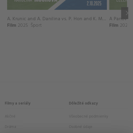
keyboard_arrow_right
A. Krunic and A. Danilina vs. P. Hon and K. Muchova Match Highlights - BEIJING_Capital Group Diamond ( October 02, 2025)
Film
2025
Šport
Film
2026
Filmy a seriály
Dôležité odkazy
Akčné
Všeobecné podmienky
Dráma
Osobné údaje