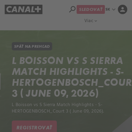
search
expand_more
person
SK
SLEDOVAŤ
Prehľad titulov
Apple TV
Moloch
Viac
expand_more
SPÄŤ NA PREHĽAD
L BOISSON VS S SIERRA
MATCH HIGHLIGHTS - S-
HERTOGENBOSCH_COUR
3 ( JUNE 09, 2026)
L Boisson vs S Sierra Match Highlights - S-
HERTOGENBOSCH_Court 3 ( June 09, 2026).
REGISTROVAŤ