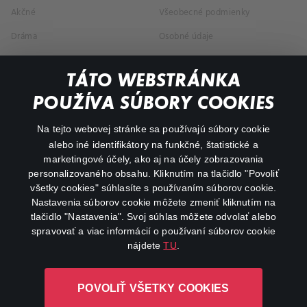
Akčné
Všeobecné podmienky
Dráma
Osobné údaje
Dokumentárne
TÁTO WEBSTRÁNKA
Animácie
POUŽÍVA SÚBORY COOKIES
FAQ
Na tejto webovej stránke sa používajú súbory cookie
alebo iné identifikátory na funkčné, štatistické a
Môj účet
marketingové účely, ako aj na účely zobrazovania
O aplikácii Canal+
personalizovaného obsahu. Kliknutím na tlačidlo "Povoliť
všetky cookies" súhlasíte s používaním súborov cookie.
Nastavenia súborov cookie môžete zmeniť kliknutím na
tlačidlo "Nastavenia". Svoj súhlas môžete odvolať alebo
spravovať a viac informácií o používaní súborov cookie
nájdete
TU
.
Canal+ Luxembourg S. à r.l. so sídlom Rue Albert Borschette 4,
POVOLIŤ VŠETKY COOKIES
L-1246 Luxembourg R.C.S. Luxembourg: B 87.905