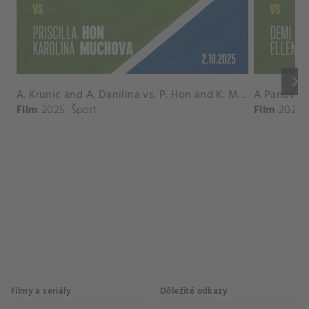
keyboard_arrow_right
A. Krunic and A. Danilina vs. P. Hon and K. Muchova Match Highlights - BEIJING_Capital Group Diamond ( October 02, 2025)
Film
2025
Šport
Film
2026
Filmy a seriály
Dôležité odkazy