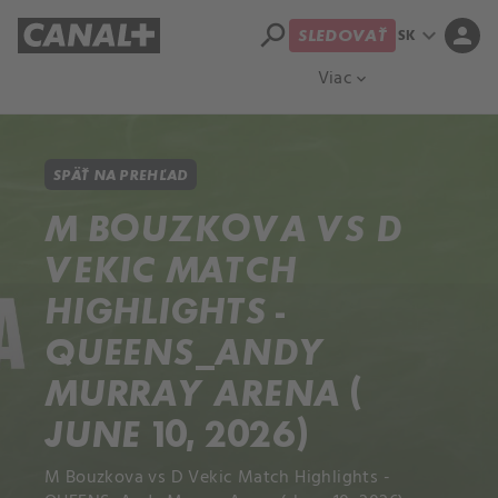
search
expand_more
person
SK
SLEDOVAŤ
Prehľad titulov
Apple TV
Moloch
Viac
expand_more
SPÄŤ NA PREHĽAD
M BOUZKOVA VS D
VEKIC MATCH
HIGHLIGHTS -
QUEENS_ANDY
MURRAY ARENA (
JUNE 10, 2026)
M Bouzkova vs D Vekic Match Highlights -