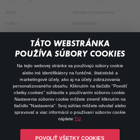
Akčné
Všeobecné podmienky
Dráma
Osobné údaje
Dokumentárne
TÁTO WEBSTRÁNKA
Animácie
POUŽÍVA SÚBORY COOKIES
FAQ
Na tejto webovej stránke sa používajú súbory cookie
alebo iné identifikátory na funkčné, štatistické a
Môj účet
marketingové účely, ako aj na účely zobrazovania
O aplikácii Canal+
personalizovaného obsahu. Kliknutím na tlačidlo "Povoliť
všetky cookies" súhlasíte s používaním súborov cookie.
Nastavenia súborov cookie môžete zmeniť kliknutím na
tlačidlo "Nastavenia". Svoj súhlas môžete odvolať alebo
spravovať a viac informácií o používaní súborov cookie
nájdete
TU
.
Canal+ Luxembourg S. à r.l. so sídlom Rue Albert Borschette 4,
POVOLIŤ VŠETKY COOKIES