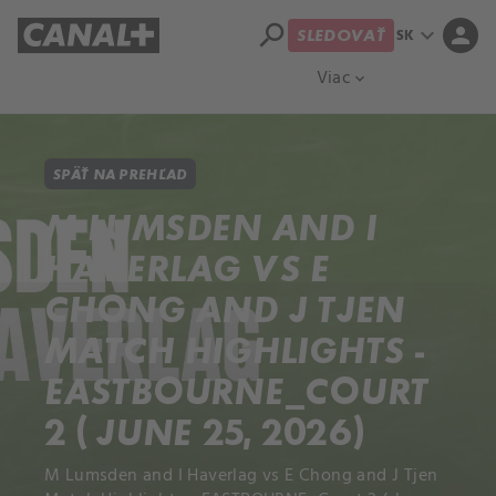
search
expand_more
person
SK
SLEDOVAŤ
Prehľad titulov
Apple TV
Moloch
Viac
expand_more
SPÄŤ NA PREHĽAD
M LUMSDEN AND I
HAVERLAG VS E
CHONG AND J TJEN
MATCH HIGHLIGHTS -
EASTBOURNE_COURT
2 ( JUNE 25, 2026)
M Lumsden and I Haverlag vs E Chong and J Tjen