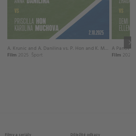
keyboard_arrow_right
A. Krunic and A. Danilina vs. P. Hon and K. Muchova Match Highlights - BEIJING_Capital Group Diamond ( October 02, 2025)
Film
2025
Šport
Film
2026
Filmy a seriály
Dôležité odkazy