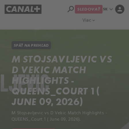
search
expand_more
person
SK
SLEDOVAŤ
Prehľad titulov
Apple TV
Moloch
Viac
expand_more
SPÄŤ NA PREHĽAD
M STOJSAVLJEVIC VS
D VEKIC MATCH
HIGHLIGHTS -
QUEENS_COURT 1 (
JUNE 09, 2026)
M Stojsavljevic vs D Vekic Match Highlights -
QUEENS_Court 1 ( June 09, 2026).