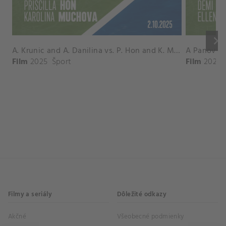
keyboard_arrow_right
A. Krunic and A. Danilina vs. P. Hon and K. Muchova Match Highlights - BEIJING_Capital Group Diamond ( October 02, 2025)
Film
2025
Šport
Film
2026
Filmy a seriály
Dôležité odkazy
Akčné
Všeobecné podmienky