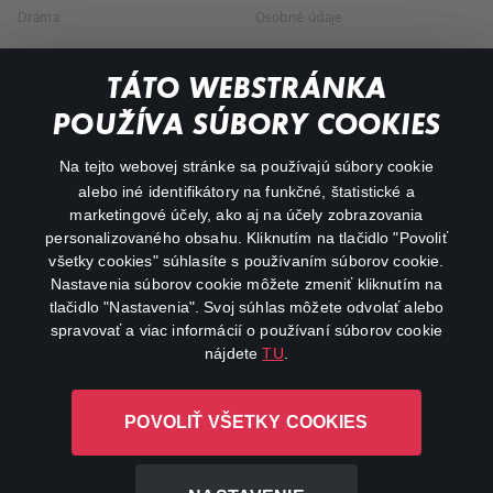
Dráma
Osobné údaje
Dokumentárne
TÁTO WEBSTRÁNKA
Animácie
POUŽÍVA SÚBORY COOKIES
FAQ
Na tejto webovej stránke sa používajú súbory cookie
alebo iné identifikátory na funkčné, štatistické a
Môj účet
marketingové účely, ako aj na účely zobrazovania
O aplikácii Canal+
personalizovaného obsahu. Kliknutím na tlačidlo "Povoliť
všetky cookies" súhlasíte s používaním súborov cookie.
Nastavenia súborov cookie môžete zmeniť kliknutím na
tlačidlo "Nastavenia". Svoj súhlas môžete odvolať alebo
spravovať a viac informácií o používaní súborov cookie
nájdete
TU
.
Canal+ Luxembourg S. à r.l. so sídlom Rue Albert Borschette 4,
POVOLIŤ VŠETKY COOKIES
L-1246 Luxembourg R.C.S. Luxembourg: B 87.905
Všetky práva vyhradené