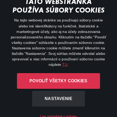
TÁTO WEBSTRÁNKA
Animácie
POUŽÍVA SÚBORY COOKIES
FAQ
Na tejto webovej stránke sa používajú súbory cookie
alebo iné identifikátory na funkčné, štatistické a
Môj účet
marketingové účely, ako aj na účely zobrazovania
O aplikácii Canal+
personalizovaného obsahu. Kliknutím na tlačidlo "Povoliť
všetky cookies" súhlasíte s používaním súborov cookie.
Nastavenia súborov cookie môžete zmeniť kliknutím na
tlačidlo "Nastavenia". Svoj súhlas môžete odvolať alebo
spravovať a viac informácií o používaní súborov cookie
nájdete
TU
.
Canal+ Luxembourg S. à r.l. so sídlom Rue Albert Borschette 4,
POVOLIŤ VŠETKY COOKIES
L-1246 Luxembourg R.C.S. Luxembourg: B 87.905
Všetky práva vyhradené
NASTAVENIE
©
2026
Len potrebné cookies