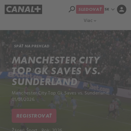
search
expand_more
person
SK
SLEDOVAŤ
Prehľad titulov
Apple TV
Moloch
Viac
expand_more
SPÄŤ NA PREHĽAD
MANCHESTER CITY
TOP GK SAVES VS.
SUNDERLAND
Manchester City Top Gk Saves vs. Sunderland,
01/01/2026.
REGISTROVAŤ
Žáner:
Šport
Rok: 2026