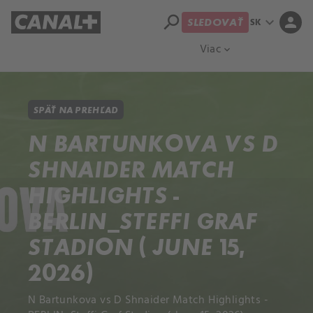
search
expand_more
person
SK
SLEDOVAŤ
Prehľad titulov
Apple TV
Moloch
Viac
expand_more
SPÄŤ NA PREHĽAD
N BARTUNKOVA VS D
SHNAIDER MATCH
HIGHLIGHTS -
BERLIN_STEFFI GRAF
STADION ( JUNE 15,
2026)
N Bartunkova vs D Shnaider Match Highlights -