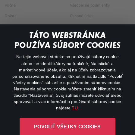
Akčné
Všeobecné podmienky
Dráma
Osobné údaje
Dokumentárne
TÁTO WEBSTRÁNKA
Animácie
POUŽÍVA SÚBORY COOKIES
FAQ
Na tejto webovej stránke sa používajú súbory cookie
alebo iné identifikátory na funkčné, štatistické a
Môj účet
marketingové účely, ako aj na účely zobrazovania
O aplikácii Canal+
personalizovaného obsahu. Kliknutím na tlačidlo "Povoliť
všetky cookies" súhlasíte s používaním súborov cookie.
Nastavenia súborov cookie môžete zmeniť kliknutím na
tlačidlo "Nastavenia". Svoj súhlas môžete odvolať alebo
spravovať a viac informácií o používaní súborov cookie
nájdete
TU
.
Canal+ Luxembourg S. à r.l. so sídlom Rue Albert Borschette 4,
POVOLIŤ VŠETKY COOKIES
L-1246 Luxembourg R.C.S. Luxembourg: B 87.905