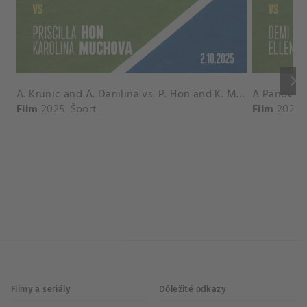
keyboard_arrow_right
A. Krunic and A. Danilina vs. P. Hon and K. Muchova Match Highlights - BEIJING_Capital Group Diamond ( October 02, 2025)
Film
2025
Šport
Film
2026
Filmy a seriály
Dôležité odkazy