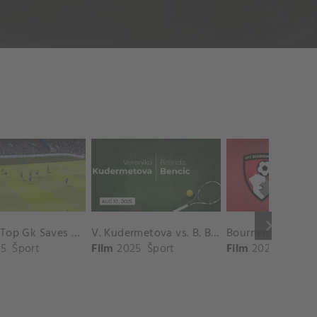
keyboard_arrow_right
Chelsea Top Gk Saves vs. Crystal Palace
V. Kudermetova vs. B. Bencic Match Highlights - CINCINNATI_Champions Court ( August 10, 2025)
5
Šport
Film
2025
Šport
Film
2025
Šport