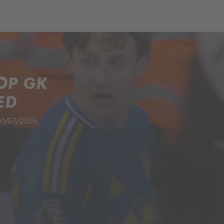
och
Dcéra národa
OP GK
ED
01/07/2026.