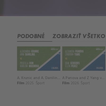
PODOBNÉ
ZOBRAZIŤ VŠETKO
A. Krunic and A. Danilina vs. P. Hon and K. Muchova Match Highlights - BEIJING_Capital Group Diamond ( October 02, 2025)
A Panova and Z Yang vs D Schuurs and E Perez Match Highlights - MADRID_Court 8 ( April 24, 2026)
Film
2025
Šport
Film
2026
Šport