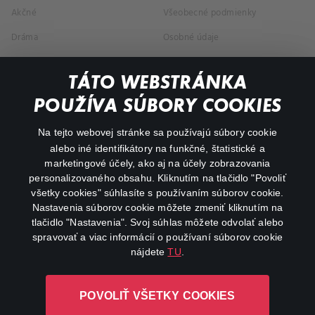
Akčné
Všeobecné podmienky
Dráma
Osobné údaje
Dokumentárne
TÁTO WEBSTRÁNKA
Animácie
POUŽÍVA SÚBORY COOKIES
FAQ
Na tejto webovej stránke sa používajú súbory cookie
alebo iné identifikátory na funkčné, štatistické a
Môj účet
marketingové účely, ako aj na účely zobrazovania
O aplikácii Canal+
personalizovaného obsahu. Kliknutím na tlačidlo "Povoliť
všetky cookies" súhlasíte s používaním súborov cookie.
Nastavenia súborov cookie môžete zmeniť kliknutím na
tlačidlo "Nastavenia". Svoj súhlas môžete odvolať alebo
spravovať a viac informácií o používaní súborov cookie
nájdete
TU
.
Canal+ Luxembourg S. à r.l. so sídlom Rue Albert Borschette 4,
POVOLIŤ VŠETKY COOKIES
L-1246 Luxembourg R.C.S. Luxembourg: B 87.905