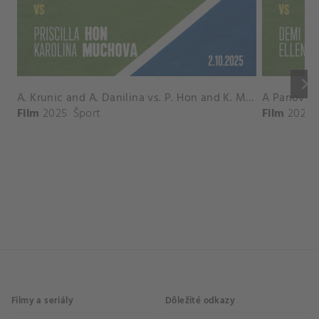
keyboard_arrow_right
A. Krunic and A. Danilina vs. P. Hon and K. Muchova Match Highlights - BEIJING_Capital Group Diamond ( October 02, 2025)
Film
2025
Šport
Film
2026
Filmy a seriály
Dôležité odkazy