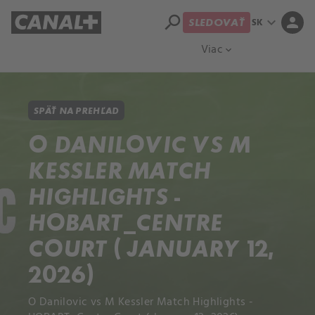
search
expand_more
person
SK
SLEDOVAŤ
Prehľad titulov
Apple TV
Moloch
Viac
expand_more
SPÄŤ NA PREHĽAD
O DANILOVIC VS M
KESSLER MATCH
HIGHLIGHTS -
HOBART_CENTRE
COURT ( JANUARY 12,
2026)
O Danilovic vs M Kessler Match Highlights -