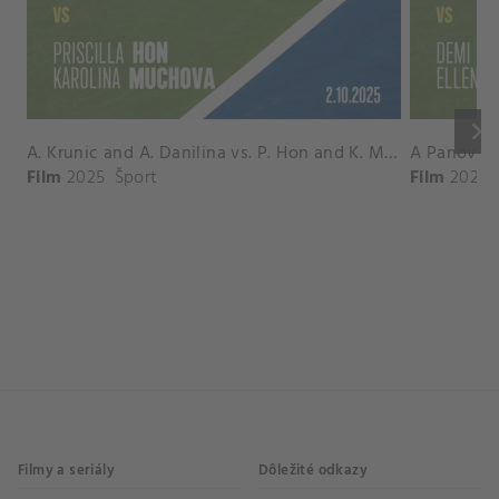
keyboard_arrow_right
A. Krunic and A. Danilina vs. P. Hon and K. Muchova Match Highlights - BEIJING_Capital Group Diamond ( October 02, 2025)
Film
2025
Šport
Film
2026
Filmy a seriály
Dôležité odkazy