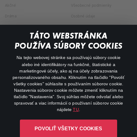
Akčné
Všeobecné podmienky
Dráma
Osobné údaje
Dokumentárne
TÁTO WEBSTRÁNKA
Animácie
POUŽÍVA SÚBORY COOKIES
FAQ
Na tejto webovej stránke sa používajú súbory cookie
alebo iné identifikátory na funkčné, štatistické a
Môj účet
marketingové účely, ako aj na účely zobrazovania
O aplikácii Canal+
personalizovaného obsahu. Kliknutím na tlačidlo "Povoliť
všetky cookies" súhlasíte s používaním súborov cookie.
Nastavenia súborov cookie môžete zmeniť kliknutím na
tlačidlo "Nastavenia". Svoj súhlas môžete odvolať alebo
spravovať a viac informácií o používaní súborov cookie
nájdete
TU
.
Canal+ Luxembourg S. à r.l. so sídlom Rue Albert Borschette 4,
POVOLIŤ VŠETKY COOKIES
L-1246 Luxembourg R.C.S. Luxembourg: B 87.905