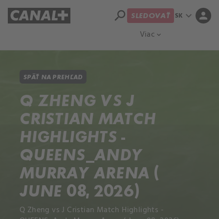
search
expand_more
person
SK
SLEDOVAŤ
Prehľad titulov
Apple TV
Moloch
Viac
expand_more
SPÄŤ NA PREHĽAD
Q ZHENG VS J
CRISTIAN MATCH
HIGHLIGHTS -
QUEENS_ANDY
MURRAY ARENA (
JUNE 08, 2026)
Q Zheng vs J Cristian Match Highlights -