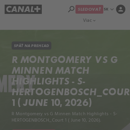
search
expand_more
person
SK
SLEDOVAŤ
Prehľad titulov
Apple TV
Moloch
Viac
expand_more
SPÄŤ NA PREHĽAD
R MONTGOMERY VS G
MINNEN MATCH
HIGHLIGHTS - S-
HERTOGENBOSCH_COUR
1 ( JUNE 10, 2026)
R Montgomery vs G Minnen Match Highlights - S-
HERTOGENBOSCH_Court 1 ( June 10, 2026).