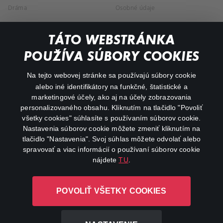
Dráma
Osobné údaje
Dokumentárne
TÁTO WEBSTRÁNKA
Animácie
POUŽÍVA SÚBORY COOKIES
FAQ
Na tejto webovej stránke sa používajú súbory cookie
alebo iné identifikátory na funkčné, štatistické a
Môj účet
marketingové účely, ako aj na účely zobrazovania
O aplikácii Canal+
personalizovaného obsahu. Kliknutím na tlačidlo "Povoliť
všetky cookies" súhlasíte s používaním súborov cookie.
Nastavenia súborov cookie môžete zmeniť kliknutím na
tlačidlo "Nastavenia". Svoj súhlas môžete odvolať alebo
spravovať a viac informácií o používaní súborov cookie
nájdete
TU
.
Canal+ Luxembourg S. à r.l. so sídlom Rue Albert Borschette 4,
POVOLIŤ VŠETKY COOKIES
L-1246 Luxembourg R.C.S. Luxembourg: B 87.905
Všetky práva vyhradené