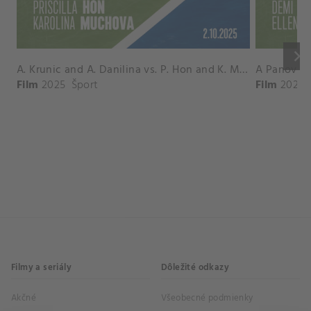
keyboard_arrow_right
A. Krunic and A. Danilina vs. P. Hon and K. Muchova Match Highlights - BEIJING_Capital Group Diamond ( October 02, 2025)
Film
2025
Šport
Film
2026
Filmy a seriály
Dôležité odkazy
Akčné
Všeobecné podmienky