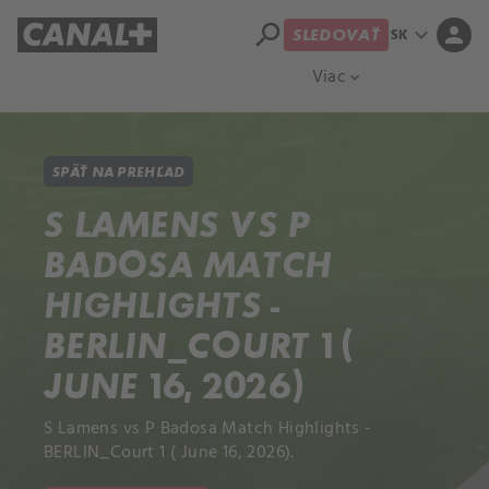
search
expand_more
person
SK
SLEDOVAŤ
Prehľad titulov
Apple TV
Moloch
Viac
expand_more
SPÄŤ NA PREHĽAD
S LAMENS VS P
BADOSA MATCH
HIGHLIGHTS -
BERLIN_COURT 1 (
JUNE 16, 2026)
S Lamens vs P Badosa Match Highlights -
BERLIN_Court 1 ( June 16, 2026).