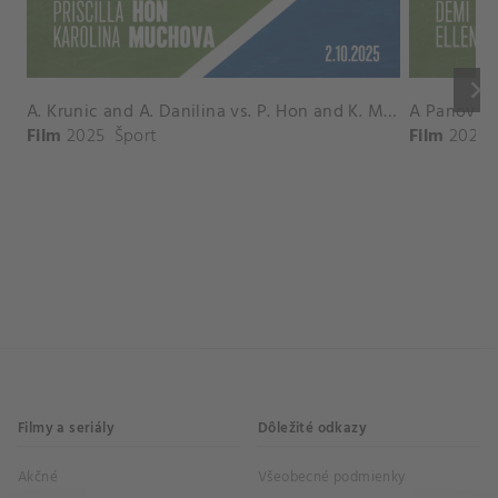
keyboard_arrow_right
A. Krunic and A. Danilina vs. P. Hon and K. Muchova Match Highlights - BEIJING_Capital Group Diamond ( October 02, 2025)
Film
2025
Šport
Film
2026
Filmy a seriály
Dôležité odkazy
Akčné
Všeobecné podmienky