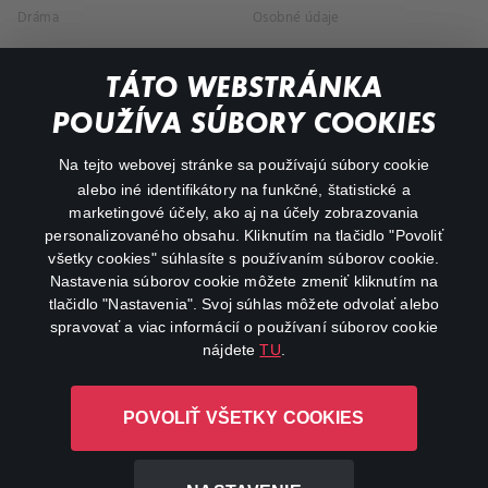
Dráma
Osobné údaje
Dokumentárne
TÁTO WEBSTRÁNKA
Animácie
POUŽÍVA SÚBORY COOKIES
FAQ
Na tejto webovej stránke sa používajú súbory cookie
alebo iné identifikátory na funkčné, štatistické a
Môj účet
marketingové účely, ako aj na účely zobrazovania
O aplikácii Canal+
personalizovaného obsahu. Kliknutím na tlačidlo "Povoliť
všetky cookies" súhlasíte s používaním súborov cookie.
Nastavenia súborov cookie môžete zmeniť kliknutím na
tlačidlo "Nastavenia". Svoj súhlas môžete odvolať alebo
spravovať a viac informácií o používaní súborov cookie
nájdete
TU
.
Canal+ Luxembourg S. à r.l. so sídlom Rue Albert Borschette 4,
POVOLIŤ VŠETKY COOKIES
L-1246 Luxembourg R.C.S. Luxembourg: B 87.905
Všetky práva vyhradené