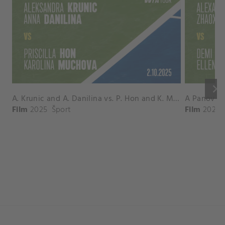
keyboard_arrow_right
A. Krunic and A. Danilina vs. P. Hon and K. Muchova Match Highlights - BEIJING_Capital Group Diamond ( October 02, 2025)
Film
2025
Šport
Film
2026