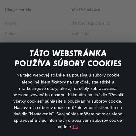
Filmy a seriály
Dôležité odkazy
Akčné
Všeobecné podmienky
Dráma
Osobné údaje
Dokumentárne
TÁTO WEBSTRÁNKA
Animácie
POUŽÍVA SÚBORY COOKIES
FAQ
Na tejto webovej stránke sa používajú súbory cookie
alebo iné identifikátory na funkčné, štatistické a
Môj účet
marketingové účely, ako aj na účely zobrazovania
O aplikácii Canal+
personalizovaného obsahu. Kliknutím na tlačidlo "Povoliť
všetky cookies" súhlasíte s používaním súborov cookie.
Nastavenia súborov cookie môžete zmeniť kliknutím na
tlačidlo "Nastavenia". Svoj súhlas môžete odvolať alebo
spravovať a viac informácií o používaní súborov cookie
nájdete
TU
.