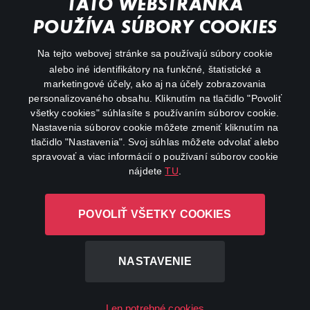
TÁTO WEBSTRÁNKA
Animácie
POUŽÍVA SÚBORY COOKIES
FAQ
Na tejto webovej stránke sa používajú súbory cookie
alebo iné identifikátory na funkčné, štatistické a
Môj účet
marketingové účely, ako aj na účely zobrazovania
O aplikácii Canal+
personalizovaného obsahu. Kliknutím na tlačidlo "Povoliť
všetky cookies" súhlasíte s používaním súborov cookie.
Nastavenia súborov cookie môžete zmeniť kliknutím na
tlačidlo "Nastavenia". Svoj súhlas môžete odvolať alebo
spravovať a viac informácií o používaní súborov cookie
nájdete
TU
.
Canal+ Luxembourg S. à r.l. so sídlom Rue Albert Borschette 4,
POVOLIŤ VŠETKY COOKIES
L-1246 Luxembourg R.C.S. Luxembourg: B 87.905
Všetky práva vyhradené
NASTAVENIE
©
2026
Len potrebné cookies