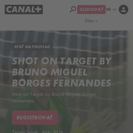
search
expand_more
person
SK
SLEDOVAŤ
Prehľad titulov
Apple TV
Moloch
Viac
expand_more
SPÄŤ NA PREHĽAD
SHOT ON TARGET BY
BRUNO MIGUEL
BORGES FERNANDES
Shot on Target by Bruno Miguel Borges
Fernandes.
REGISTROVAŤ
Žáner:
Šport
Rok: 2025