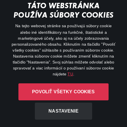
TÁTO WEBSTRÁNKA
Animácie
POUŽÍVA SÚBORY COOKIES
FAQ
Na tejto webovej stránke sa používajú súbory cookie
alebo iné identifikátory na funkčné, štatistické a
Môj účet
marketingové účely, ako aj na účely zobrazovania
O aplikácii Canal+
personalizovaného obsahu. Kliknutím na tlačidlo "Povoliť
všetky cookies" súhlasíte s používaním súborov cookie.
Nastavenia súborov cookie môžete zmeniť kliknutím na
tlačidlo "Nastavenia". Svoj súhlas môžete odvolať alebo
spravovať a viac informácií o používaní súborov cookie
nájdete
TU
.
Canal+ Luxembourg S. à r.l. so sídlom Rue Albert Borschette 4,
POVOLIŤ VŠETKY COOKIES
L-1246 Luxembourg R.C.S. Luxembourg: B 87.905
Všetky práva vyhradené
NASTAVENIE
©
2026