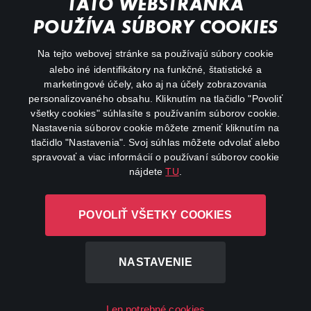
TÁTO WEBSTRÁNKA
Animácie
POUŽÍVA SÚBORY COOKIES
FAQ
Na tejto webovej stránke sa používajú súbory cookie
alebo iné identifikátory na funkčné, štatistické a
Môj účet
marketingové účely, ako aj na účely zobrazovania
O aplikácii Canal+
personalizovaného obsahu. Kliknutím na tlačidlo "Povoliť
všetky cookies" súhlasíte s používaním súborov cookie.
Nastavenia súborov cookie môžete zmeniť kliknutím na
tlačidlo "Nastavenia". Svoj súhlas môžete odvolať alebo
spravovať a viac informácií o používaní súborov cookie
nájdete
TU
.
Canal+ Luxembourg S. à r.l. so sídlom Rue Albert Borschette 4,
POVOLIŤ VŠETKY COOKIES
L-1246 Luxembourg R.C.S. Luxembourg: B 87.905
Všetky práva vyhradené
NASTAVENIE
©
2026
Len potrebné cookies