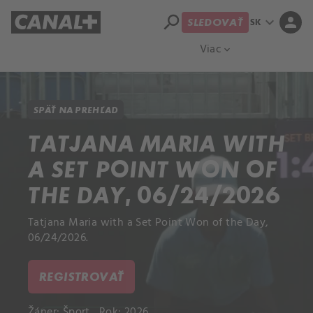
search
expand_more
person
SK
SLEDOVAŤ
Prehľad titulov
Apple TV
Moloch
Viac
expand_more
SPÄŤ NA PREHĽAD
TATJANA MARIA WITH
A SET POINT WON OF
THE DAY, 06/24/2026
Tatjana Maria with a Set Point Won of the Day,
06/24/2026.
REGISTROVAŤ
Žáner:
Šport
Rok: 2026