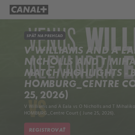
Prehľad titulov
Apple TV
Mol
SPÄŤ NA PREHĽAD
V WILLIAMS AND A EA
NICHOLLS AND T MIH
MATCH HIGHLIGHTS - 
HOMBURG_CENTRE COU
25, 2026)
V Williams and A Eala vs O Nicholls and T Mihalik
HOMBURG_Centre Court ( June 25, 2026).
REGISTROVAŤ