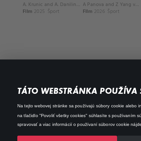
A. Krunic and A. Danilina vs. P. Hon and K. Muchova Match Highlights - BEIJING_Capital Group Diamond ( October 02, 2025)
A Panova and Z Yang vs D Schuurs and E Perez Match Highlights - MADRID_Court 8 ( April 24, 2026)
Film
2025
Šport
Film
2026
Šport
Filmy a seriály
Dôležité odkazy
TÁTO WEBSTRÁNKA POUŽÍVA 
Akčné
Všeobecné podmienky
Na tejto webovej stránke sa používajú súbory cookie alebo in
Dráma
Osobné údaje
na tlačidlo "Povoliť všetky cookies" súhlasíte s používaním
Dokumentárne
spravovať a viac informácií o používaní súborov cookie nájd
Animácie