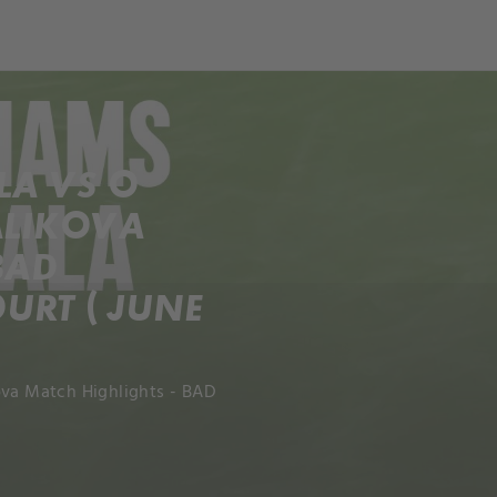
och
Dcéra národa
LA VS O
ALIKOVA
BAD
RT ( JUNE
ova Match Highlights - BAD