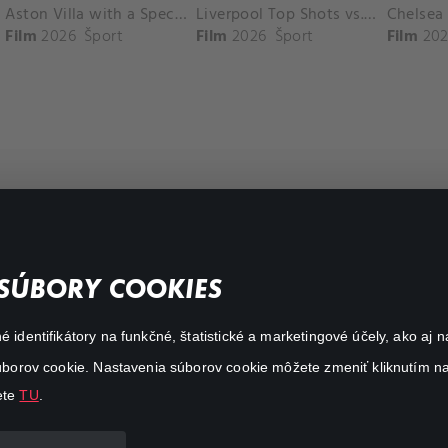
Aston Villa with a Spectacular Goal vs. Nottingham Forest
Liverpool Top Shots vs. Fulham
Film
2026
Šport
Film
2026
Šport
Film
202
FAQ
SÚBORY COOKIES
Môj účet
é identifikátory na funkčné, štatistické a marketingové účely, ako a
O aplikácii Canal+
 súborov cookie. Nastavenia súborov cookie môžete zmeniť kliknutím na
ete
TU
.