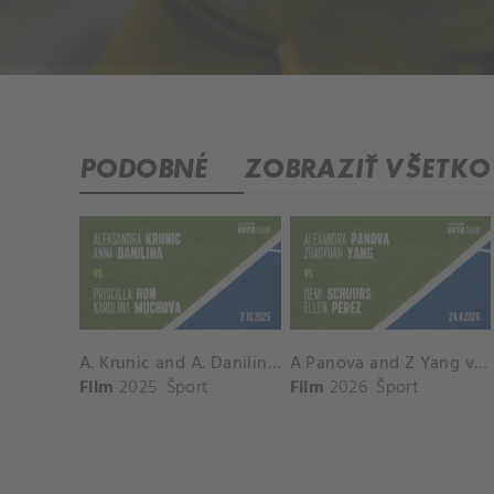
PODOBNÉ
ZOBRAZIŤ VŠETKO
A. Krunic and A. Danilina vs. P. Hon and K. Muchova Match Highlights - BEIJING_Capital Group Diamond ( October 02, 2025)
A Panova and Z Yang vs D Schuurs and E Perez Match Highlights - MADRID_Court 8 ( April 24, 2026)
Film
2025
Šport
Film
2026
Šport