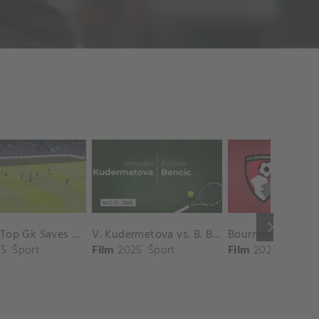
keyboard_arrow_right
Chelsea Top Gk Saves vs. Crystal Palace
V. Kudermetova vs. B. Bencic Match Highlights - CINCINNATI_Champions Court ( August 10, 2025)
5
Šport
Film
2025
Šport
Film
2025
Šport