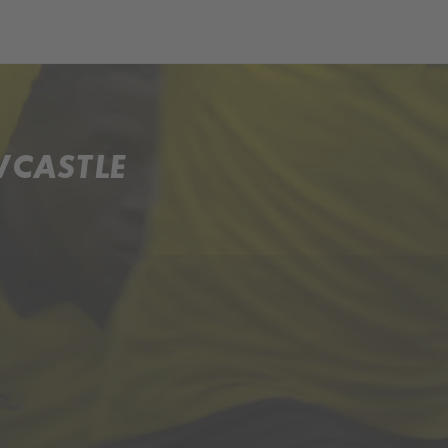
och
Dcéra národa
WCASTLE