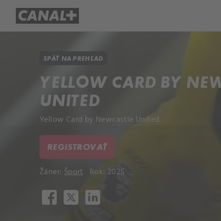
Prehľad titulov
Apple TV
Mol
SPÄŤ NA PREHĽAD
YELLOW CARD BY NE
UNITED
Yellow Card by Newcastle United.
REGISTROVAŤ
Žáner:
Šport
Rok: 2025