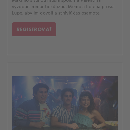
Máximo s Juliou musia spolu na Valentína
vyzdobiť romantickú izbu. Memo a Lorena prosia
Lupe, aby im dovolila stráviť čas osamote.
REGISTROVAŤ