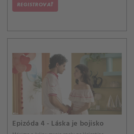
REGISTROVAŤ
Epizóda 4 - Láska je bojisko