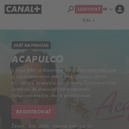
search
expand_more
person
SK
SLEDOVAŤ
Prehľad titulov
Apple TV
Moloch
Viac
expand_more
SPÄŤ NA PREHĽAD
ACAPULCO
V roku 1984 sa Maximovi Gallardovi splní sen, keď
si nájde jedinečnú prácu v najvzrušujúcejšom
letovisku v Acapulcu, Las Colinas. Čoskoro si však
uvedomí, že pracovať tam bude oveľa
komplikovanejšie, ako si predstavoval.
REGISTROVAŤ
Žáner:
Rok: 2025
Veková hranica: 12+