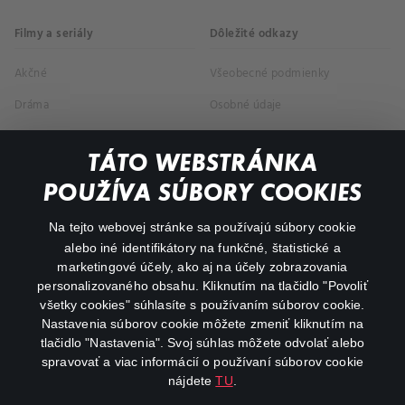
Filmy a seriály
Dôležité odkazy
Akčné
Všeobecné podmienky
Dráma
Osobné údaje
Dokumentárne
TÁTO WEBSTRÁNKA
Animácie
POUŽÍVA SÚBORY COOKIES
FAQ
Na tejto webovej stránke sa používajú súbory cookie
alebo iné identifikátory na funkčné, štatistické a
Môj účet
marketingové účely, ako aj na účely zobrazovania
O aplikácii Canal+
personalizovaného obsahu. Kliknutím na tlačidlo "Povoliť
všetky cookies" súhlasíte s používaním súborov cookie.
Nastavenia súborov cookie môžete zmeniť kliknutím na
tlačidlo "Nastavenia". Svoj súhlas môžete odvolať alebo
spravovať a viac informácií o používaní súborov cookie
nájdete
TU
.