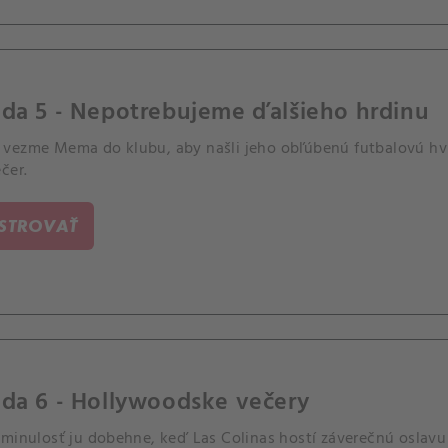
óda 5 - Nepotrebujeme ďalšieho hrdinu
vezme Mema do klubu, aby našli jeho obľúbenú futbalovú hvie
čer.
ISTROVAŤ
da 6 - Hollywoodske večery
 minulosť ju dobehne, keď Las Colinas hostí záverečnú oslavu