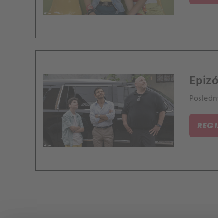
Epiz
Posledn
REG