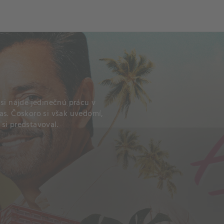
och
Dcéra národa
 si nájde jedinečnú prácu v
as. Čoskoro si však uvedomí,
si predstavoval.