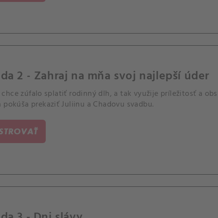
da 2 - Zahraj na mňa svoj najlepší úder
hce zúfalo splatiť rodinný dlh, a tak využije príležitosť a ob
a pokúša prekaziť Juliinu a Chadovu svadbu.
ISTROVAŤ
da 3 - Dni slávy