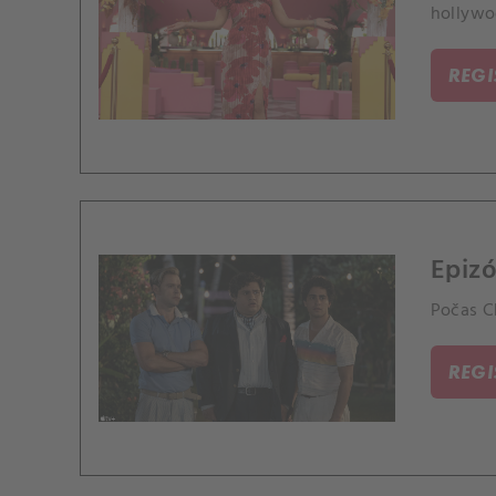
hollywo
REG
Epizó
Počas C
REG