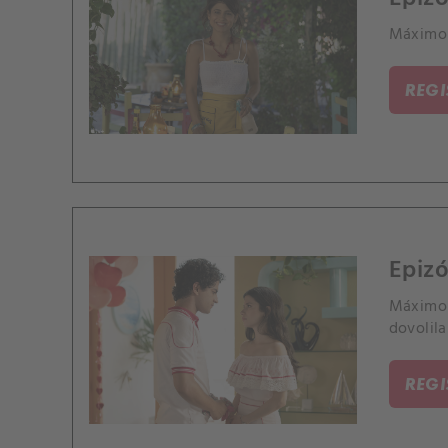
Máximo 
REG
Epizó
Máximo 
dovolila
REG