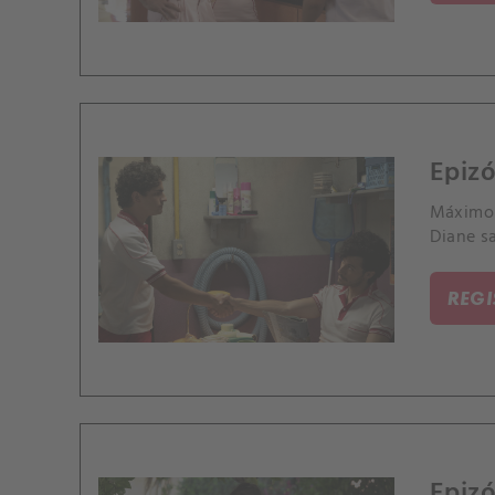
Epizó
Máximo c
Diane s
REG
Epizó