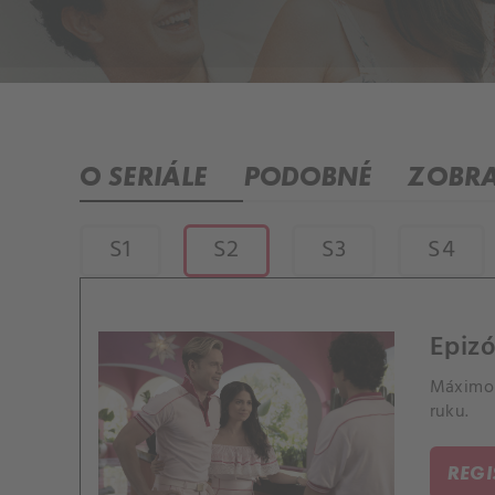
O SERIÁLE
PODOBNÉ
ZOBRA
S1
S2
S3
S4
Epizó
Máximo 
ruku.
REG