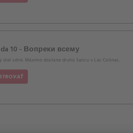
óda 10 - Вопреки всему
ý diel série. Máximo dostane druhú šancu v Las Colinas.
ISTROVAŤ