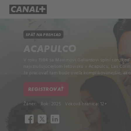
Prehľad titulov
Apple TV
Mol
SPÄŤ NA PREHĽAD
ACAPULCO
V roku 1984 sa Maximovi Gallardovi splní sen, keď
najvzrušujúcejšom letovisku v Acapulcu, Las Colin
že pracovať tam bude oveľa komplikovanejšie, ako 
REGISTROVAŤ
Žáner:
Rok: 2025
Veková hranica: 12+