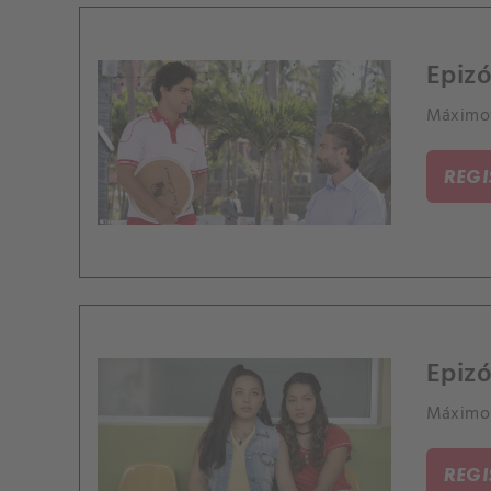
Epizó
Máximov
REG
Epizó
Máximo p
REG