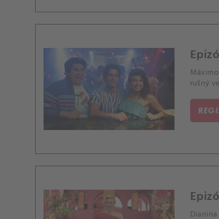
Epiz
Máximo 
rušný ve
REG
Epizó
Dianina