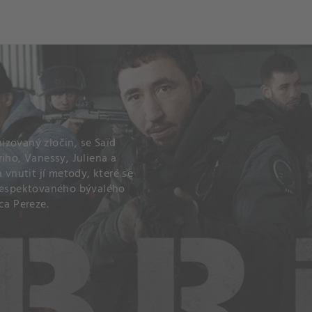
och
Dcéra národa
nizovaný zločin, se Saïd
iho, Vanessy, Juliena a
 vnutit jí metody, které se
 respektovaného bývalého
ca Pereze.