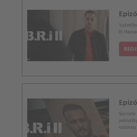
Epizó
Vyšetřo
El Hassa
REG
Epizó
Socrate
jednotk
rodinou