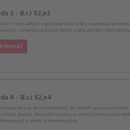
da 3 - B.r.i S2,e3
vání s cílem odhalit vraha pokračuje a Eric nasměruje podezř
niových. Julienovi se podaří získat svého prvního informátora
ISTROVAŤ
da 4 - B.r.i S2,e4
 se týmu přizná, že má podezření, že někteří vysoce postavení
y chrání dealery. Neúspěšný pokus o vraždu Ericova syna, ved
 Perezových a bratry El Hassaniovými.