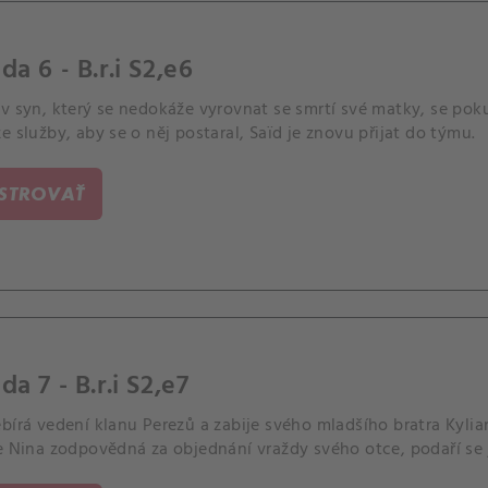
da 6 - B.r.i S2,e6
v syn, který se nedokáže vyrovnat se smrtí své matky, se pok
e služby, aby se o něj postaral, Saïd je znovu přijat do týmu.
ISTROVAŤ
da 7 - B.r.i S2,e7
bírá vedení klanu Perezů a zabije svého mladšího bratra Kyliana
e Nina zodpovědná za objednání vraždy svého otce, podaří se 