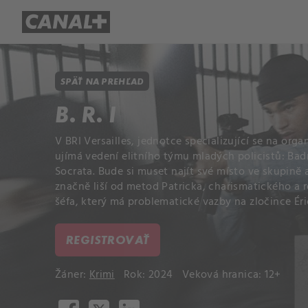
Prehľad titulov
Apple TV
Mol
SPÄŤ NA PREHĽAD
B. R. I
V BRI Versailles, jednotce specializující se na orga
ujímá vedení elitního týmu mladých policistů: Badr
Socrata. Bude si muset najít své místo ve skupině a
značně liší od metod Patricka, charismatického a
šéfa, který má problematické vazby na zločince Éri
REGISTROVAŤ
Žáner:
Krimi
Rok: 2024
Veková hranica: 12+