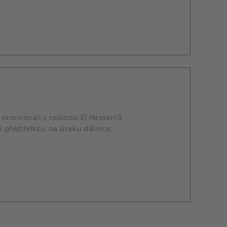
 skoncovali s rodinou El Hassaniů.
í přestřelkou na úseku dálnice.