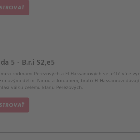
ISTROVAŤ
da 5 - B.r.i S2,e5
 mezi rodinami Perezových a El Hassaniových se ještě více vyo
ricovými dětmi Ninou a Jordanem, bratři El Hassaniovi dávají 
hlásí válku celému klanu Perezových.
ISTROVAŤ