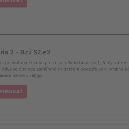
ISTROVAŤ
da 2 - B.r.i S2,e2
á po vrahovi Ericova poskoka a Badri brzy zjistí, že by v tom
 Když se operace zaměřená na zatčení podezřelých vymkne kon
ariéře někoho zabije.
ISTROVAŤ