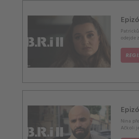
Epizó
Patricků
odejde z
REG
Epizó
Nina pře
Ačkoli j