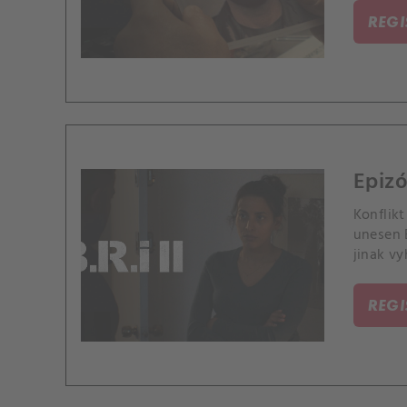
REG
Epizó
Konflikt
unesen E
jinak vy
REG