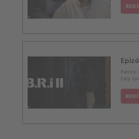
REG
Epizó
Patrick 
Celý tým
REG