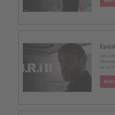
REG
Epizó
Tým pátr
Otmane.
ve své k
REG