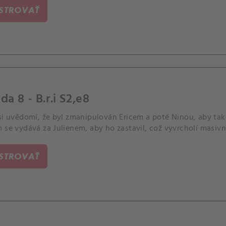
ISTROVAŤ
da 8 - B.r.i S2,e8
si uvědomí, že byl zmanipulován Ericem a poté Ninou, aby tak
 se vydává za Julienem, aby ho zastavil, což vyvrcholí masivn
ISTROVAŤ