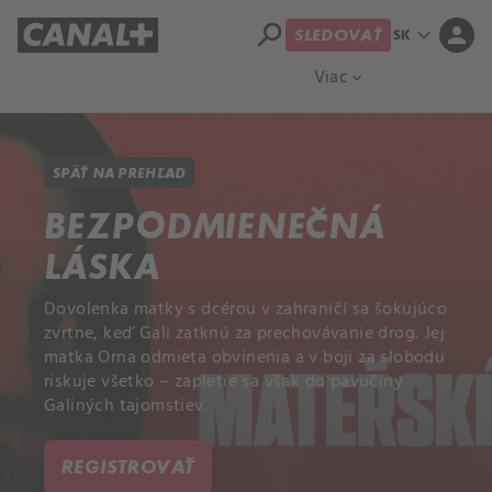
search
expand_more
person
SK
SLEDOVAŤ
Prehľad titulov
Apple TV
Moloch
Viac
expand_more
SPÄŤ NA PREHĽAD
BEZPODMIENEČNÁ
LÁSKA
Dovolenka matky s dcérou v zahraničí sa šokujúco
zvrtne, keď Gali zatknú za prechovávanie drog. Jej
matka Orna odmieta obvinenia a v boji za slobodu
riskuje všetko – zapletie sa však do pavučiny
Galiných tajomstiev.
REGISTROVAŤ