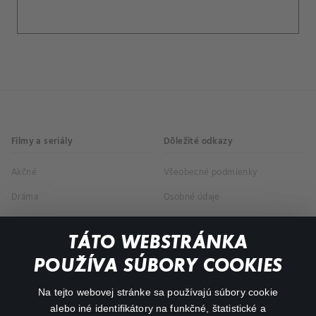
Filmy a seriály
Dôležité odkazy
Akčné
Všeobecné podmienky
Dráma
Osobné údaje
Dokumentárne
TÁTO WEBSTRÁNKA
Animácie
POUŽÍVA SÚBORY COOKIES
FAQ
Na tejto webovej stránke sa používajú súbory cookie
alebo iné identifikátory na funkčné, štatistické a
Môj účet