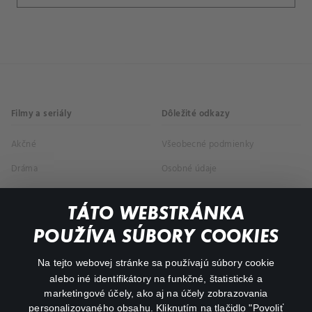
Filmy a seriály
Dôležité odkazy
Akčné
Všeobecné podmienky
Dráma
Osobné údaje
Dokumentárne
TÁTO WEBSTRÁNKA
Animácie
POUŽÍVA SÚBORY COOKIES
FAQ
Na tejto webovej stránke sa používajú súbory cookie
alebo iné identifikátory na funkčné, štatistické a
Môj účet
marketingové účely, ako aj na účely zobrazovania
O aplikácii Canal+
personalizovaného obsahu. Kliknutím na tlačidlo "Povoliť