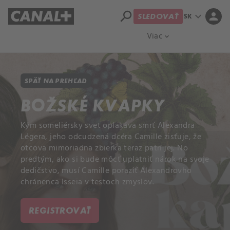
search
expand_more
person
SK
SLEDOVAŤ
Prehľad titulov
Apple TV
Moloch
Viac
expand_more
SPÄŤ NA PREHĽAD
BOŽSKÉ KVAPKY
Kým someliérsky svet oplakáva smrť Alexandra
Légera, jeho odcudzená dcéra Camille zisťuje, že
otcova mimoriadna zbierka teraz patrí jej. No
predtým, ako si bude môcť uplatniť nárok na svoje
dedičstvo, musí Camille poraziť Alexandrovho
chránenca Isseia v testoch zmyslov.
REGISTROVAŤ